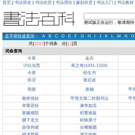
首页
|
书法简史
|
书法欣赏
|
书法理论
|
篆刻欣赏
|
书法入门
|
书法教材
测试版正在运行，敬请期待
首字母快速查询
：
A
B
C
D
E
F
G
H
I
J
K
L
M
N
O
共[
1017
]个词条 分[
11
]页
词条查询
今草
金石
计白当黑
蒋之奇(1031-1104)
今隶
经生书
疾涩
激石波
简牍
卷轴
甲
敬终慎始
甲骨文第二时期书法
甲
举重若轻
谏争如流
家贼难防
积重难返
骥子龙文
积铢累寸
急张拘诸
尖嘴猴腮
竭泽焚薮
酒足饭饱