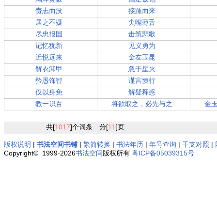
赍志而没
接踵而来
居之不疑
尖嘴薄舌
尽忠报国
击筑悲歌
记忆犹新
见义勇为
近悦远来
金友玉昆
解衣卸甲
急于星火
矜愚饰智
谨言慎行
仅以身免
解疑释惑
教一识百
将欲取之，必先与之
金
共[
1017
]个词条 分[
11
]页
版权说明
|
书法空间书铺
|
繁简转换
|
书法年历
|
年号查询
|
干支对照
|
Copyright© 1999-2026
书法空间
版权所有
粤ICP备05039315号