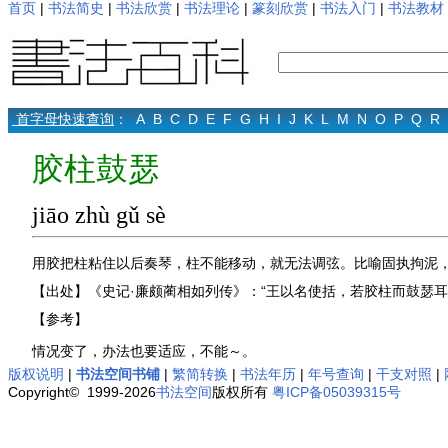
首页
|
书法简史
|
书法欣赏
|
书法理论
|
篆刻欣赏
|
书法入门
|
书法教材
首字母快速查询
：
A
B
C
D
E
F
G
H
I
J
K
L
M
N
O
P
Q
R
胶柱鼓瑟
jiāo zhù gǔ sè
用胶把柱粘住以后奏琴，柱不能移动，就无法调弦。比喻固执拘泥
【出处】《史记·廉颇蔺相如列传》：“王以名使括，若胶柱而鼓瑟
【参考】
情况变了，办法也要适应，不能～。
版权说明
|
书法空间书铺
|
繁简转换
|
书法年历
|
年号查询
|
干支对照
|
Copyright© 1999-2026
书法空间
版权所有
粤ICP备05039315号