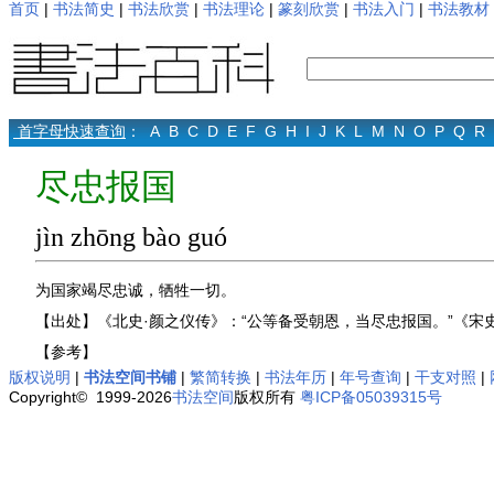
首页
|
书法简史
|
书法欣赏
|
书法理论
|
篆刻欣赏
|
书法入门
|
书法教材
首字母快速查询
：
A
B
C
D
E
F
G
H
I
J
K
L
M
N
O
P
Q
R
尽忠报国
jìn zhōng bào guó
为国家竭尽忠诚，牺牲一切。
【出处】《北史·颜之仪传》：“公等备受朝恩，当尽忠报国。”《宋史
【参考】
版权说明
|
书法空间书铺
|
繁简转换
|
书法年历
|
年号查询
|
干支对照
|
Copyright© 1999-2026
书法空间
版权所有
粤ICP备05039315号