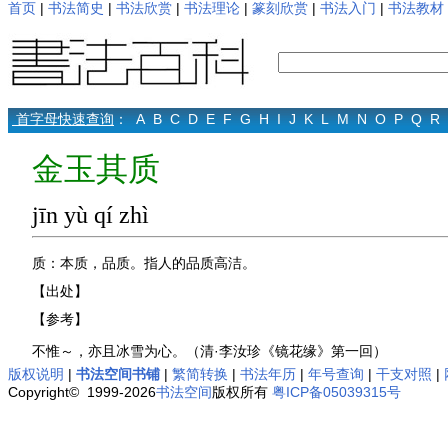
首页
|
书法简史
|
书法欣赏
|
书法理论
|
篆刻欣赏
|
书法入门
|
书法教材
首字母快速查询
：
A
B
C
D
E
F
G
H
I
J
K
L
M
N
O
P
Q
R
金玉其质
jīn yù qí zhì
质：本质，品质。指人的品质高洁。
【出处】
【参考】
不惟～，亦且冰雪为心。（清·李汝珍《镜花缘》第一回）
版权说明
|
书法空间书铺
|
繁简转换
|
书法年历
|
年号查询
|
干支对照
|
Copyright© 1999-2026
书法空间
版权所有
粤ICP备05039315号