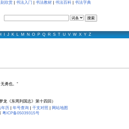
篆刻欣赏
|
书法入门
|
书法教材
|
书法百科
|
书法字典
H
I
J
K
L
M
N
O
P
Q
R
S
T
U
V
W
X
Y
Z
无勇也。”
冯梦龙《东周列国志》第十四回）
法年历
|
年号查询
|
干支对照
|
网站地图
有
粤ICP备05039315号