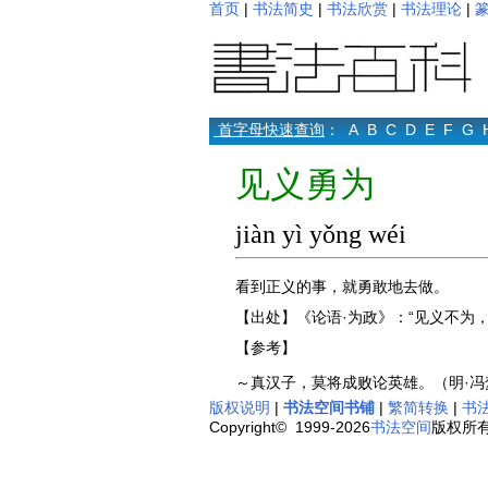
首页
|
书法简史
|
书法欣赏
|
书法理论
|
首字母快速查询
：
A
B
C
D
E
F
G
见义勇为
jiàn yì yǒng wéi
看到正义的事，就勇敢地去做。
【出处】《论语·为政》：“见义不为，
【参考】
～真汉子，莫将成败论英雄。（明·
版权说明
|
书法空间书铺
|
繁简转换
|
书
Copyright© 1999-2026
书法空间
版权所