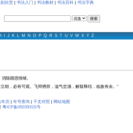
篆刻欣赏
|
书法入门
|
书法教材
|
书法百科
|
书法字典
H
I
J
K
L
M
N
O
P
Q
R
S
T
U
V
W
X
Y
Z
，消除困惑情绪。
衡立朝，必有可观。飞辩骋辞，溢气坌涌，解疑释结，临敌有余。”
法年历
|
年号查询
|
干支对照
|
网站地图
有
粤ICP备05039315号