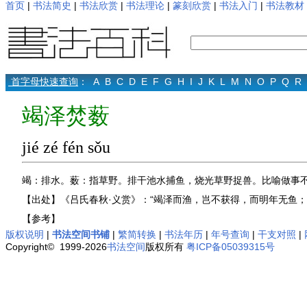
首页
|
书法简史
|
书法欣赏
|
书法理论
|
篆刻欣赏
|
书法入门
|
书法教材
首字母快速查询
：
A
B
C
D
E
F
G
H
I
J
K
L
M
N
O
P
Q
R
竭泽焚薮
jié zé fén sǒu
竭：排水。薮：指草野。排干池水捕鱼，烧光草野捉兽。比喻做事
【出处】《吕氏春秋·义赏》：“竭泽而渔，岂不获得，而明年无鱼
【参考】
版权说明
|
书法空间书铺
|
繁简转换
|
书法年历
|
年号查询
|
干支对照
|
Copyright© 1999-2026
书法空间
版权所有
粤ICP备05039315号