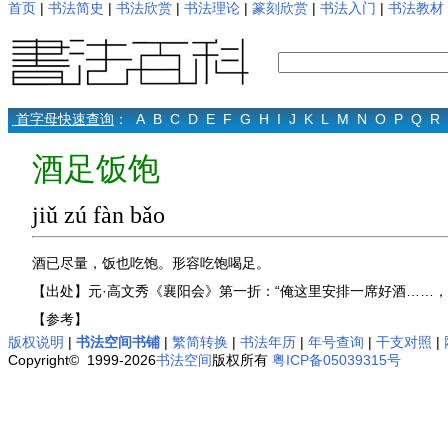
首页
|
书法简史
|
书法欣赏
|
书法理论
|
篆刻欣赏
|
书法入门
|
书法教材
首字母快速查询
：
A
B
C
D
E
F
G
H
I
J
K
L
M
N
O
P
Q
R
酒足饭饱
jiǔ zú fàn bǎo
酒已尽量，饭也吃饱。形容吃饱喝足。
【出处】元·高文秀《襄阳会》第一折：“俺这里安排一席好酒……，
【参考】
版权说明
|
书法空间书铺
|
繁简转换
|
书法年历
|
年号查询
|
干支对照
|
Copyright© 1999-2026
书法空间
版权所有
粤ICP备05039315号