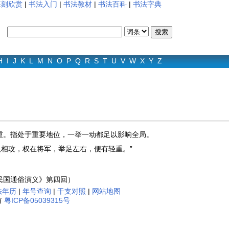
篆刻欣赏
|
书法入门
|
书法教材
|
书法百科
|
书法字典
H
I
J
K
L
M
N
O
P
Q
R
S
T
U
V
W
X
Y
Z
重。指处于重要地位，一举一动都足以影响全局。
汉相攻，权在将军，举足左右，便有轻重。”
民国通俗演义》第四回）
法年历
|
年号查询
|
干支对照
|
网站地图
有
粤ICP备05039315号