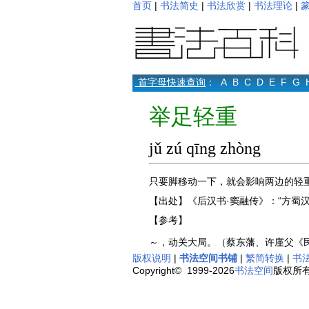
首页
|
书法简史
|
书法欣赏
|
书法理论
|
首字母快速查询
：
A
B
C
D
E
F
G
举足轻重
jǔ zú qīng zhòng
只要脚移动一下，就会影响两边的轻
【出处】《后汉书·窦融传》：“方蜀
【参考】
～，动关大局。（蔡东藩、许廑父《
版权说明
|
书法空间书铺
|
繁简转换
|
书
Copyright© 1999-2026
书法空间
版权所