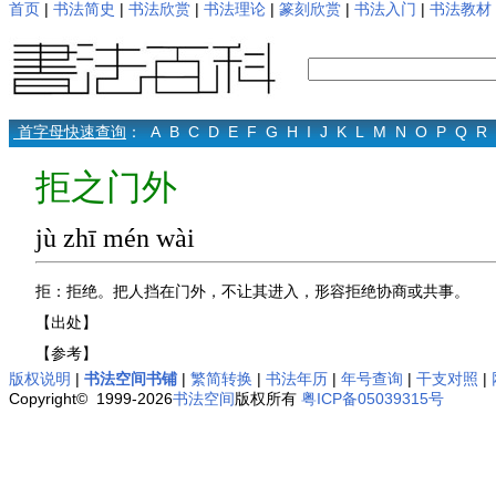
首页
|
书法简史
|
书法欣赏
|
书法理论
|
篆刻欣赏
|
书法入门
|
书法教材
首字母快速查询
：
A
B
C
D
E
F
G
H
I
J
K
L
M
N
O
P
Q
R
拒之门外
jù zhī mén wài
拒：拒绝。把人挡在门外，不让其进入，形容拒绝协商或共事。
【出处】
【参考】
版权说明
|
书法空间书铺
|
繁简转换
|
书法年历
|
年号查询
|
干支对照
|
Copyright© 1999-2026
书法空间
版权所有
粤ICP备05039315号