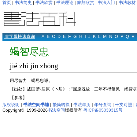
首页
|
书法简史
|
书法欣赏
|
书法理论
|
篆刻欣赏
|
书法入门
|
书法教材
首字母快速查询
：
A
B
C
D
E
F
G
H
I
J
K
L
M
N
O
P
Q
R
竭智尽忠
jié zhì jìn zhōng
用尽智力，竭尽忠诚。
【出处】战国楚·屈原《卜居》：“屈原既放，三年不得复见，竭智尽
【参考】
版权说明
|
书法空间书铺
|
繁简转换
|
书法年历
|
年号查询
|
干支对照
|
Copyright© 1999-2026
书法空间
版权所有
粤ICP备05039315号