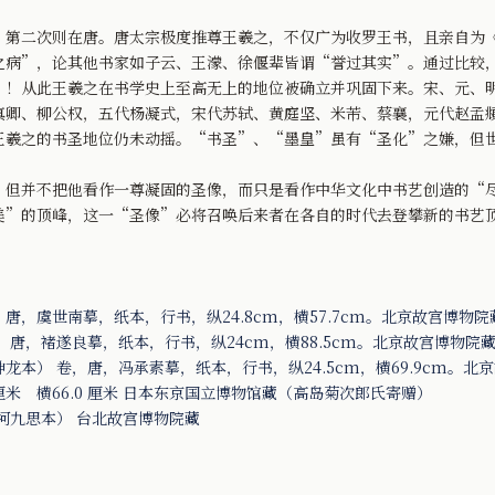
二次则在唐。唐太宗极度推尊王羲之，不仅广为收罗王书，且亲自为《
之病”，论其他书家如子云、王濛、徐偃辈皆谓“誉过其实”。通过比较
”！从此王羲之在书学史上至高无上的地位被确立并巩固下来。宋、元、
真卿、柳公权，五代杨凝式，宋代苏轼、黄庭坚、米芾、蔡襄，元代赵孟
王羲之的书圣地位仍未动摇。“书圣”、“墨皇”虽有“圣化”之嫌，但
并不把他看作一尊凝固的圣像，而只是看作中华文化中书艺创造的“尽
美”的顶峰，这一“圣像”必将召唤后来者在各自的时代去登攀新的书艺
，虞世南摹，纸本，行书，纵24.8cm，横57.7cm。北京故宫博物院
唐，褚遂良摹，纸本，行书，纵24cm，横88.5cm。北京故宫博物院
本） 卷，唐，冯承素摹，纸本，行书，纵24.5cm，横69.9cm。北
厘米 横66.0 厘米 日本东京国立博物馆藏（高岛菊次郎氏寄赠）
柯九思本） 台北故宫博物院藏