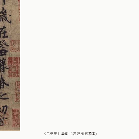
《兰亭序》局部（唐 冯承素摹本)