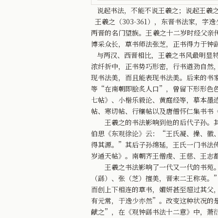
说起书法，不能不说王羲之；说起王羲之
王羲之（303-361），东晋书法家，
两晋的名门望族。王羲之十二岁时经父亲
博采众长，草书师法张芝，正书得力于钟
与两汉、西晋相比，王羲之书风最明显特
浓纤折中，正书势巧形密，行书遒劲自然
现书法美，而且能表现书法美。后来的书
等“在南朝即脍炙人口”，曾留下形形色
七帖》、小楷乐毅论、黄庭经等，摹本墨
帖、寒切帖、行穰帖以及唐僧怀仁集书书
王羲之的书法影响到他的后代子孙。其子
伯思《东观徐论》云：“王氏凝、操、徽
得其源。”其后子孙绵延，王氏一门书法
岁通天帖》。南朝齐王僧虔、王慈、王志
王羲之书法影响了一代又一代的书苑。王
（繇）、张（芝）擅美，晋末二王称英。
而创上下相连的草书，媚妍甚至超过其父
有元常，于逸少亦然”。改变这种状况的
献之”，在《观钟繇书法十二意》中，萧