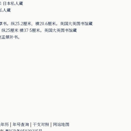
米 日本私人藏
本私人藏
书。纵25.2厘米，横20.6厘米。英国大英图书馆藏
25厘米 横37·5厘米。英国大英图书馆藏
赵孟頫补书。
法年历
|
年号查询
|
干支对照
|
网站地图