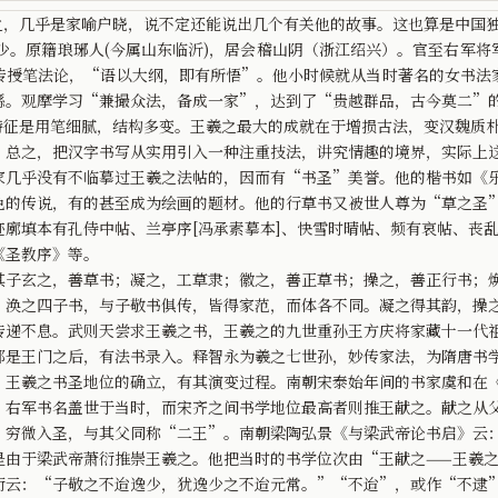
，几乎是家喻户晓，说不定还能说出几个有关他的故事。这也算是中国
字逸少。原籍琅琊人(今属山东临沂)，居会稽山阴（浙江绍兴）。官至右军
传授笔法论，“语以大纲，即有所悟”。他小时候就从当时著名的女书法
繇。观摩学习“兼撮众法，备成一家”，达到了“贵越群品，古今莫二”
征是用笔细腻，结构多变。王羲之最大的成就在于增损古法，变汉魏质朴
，总之，把汉字书写从实用引入一种注重技法，讲究情趣的境界，实际上
家几乎没有不临摹过王羲之法帖的，因而有“书圣”美誉。他的楷书如《
色的传说，有的甚至成为绘画的题材。他的行草书又被世人尊为“草之圣
迹廓填本有孔侍中帖、兰亭序[冯承素摹本]、快雪时晴帖、频有哀帖、丧
《圣教序》等。
玄之，善草书；凝之，工草隶；徽之，善正草书；操之，善正行书；焕
、涣之四子书，与子敬书俱传，皆得家范，而体各不同。凝之得其韵，操
传递不息。武则天尝求王羲之书，王羲之的九世重孙王方庆将家藏十一代
都是王门之后，有法书录入。释智永为羲之七世孙，妙传家法，为隋唐书
羲之书圣地位的确立，有其演变过程。南朝宋泰始年间的书家虞和在《
”右军书名盖世于当时，而宋齐之间书学地位最高者则推王献之。献之从
，穷微入圣，与其父同称“二王”。南朝梁陶弘景《与梁武帝论书启》云
是由于梁武帝萧衍推崇王羲之。他把当时的书学位次由“王献之——王羲之
衍云：“子敬之不迨逸少，犹逸少之不迨元常。”“不迨”，或作“不逮