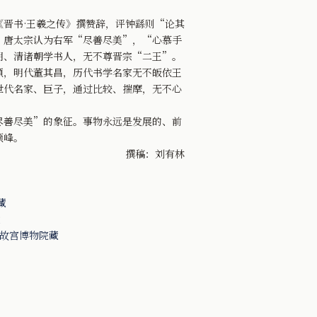
晋书·王羲之传》撰赞辞，评钟繇则“论其
，唐太宗认为右军“尽善尽美”，“心慕手
明、清诸朝学书人，无不尊晋宗“二王”。
頫，明代董其昌，历代书学名家无不皈依王
世代名家、巨子，通过比较、揣摩，无不心
善尽美”的象征。事物永远是发展的、前
顶峰。
撰稿：刘有林
藏
藏
京故宫博物院藏