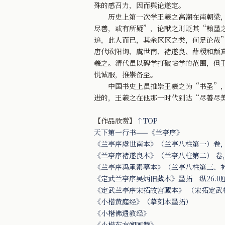
殊的感召力，因而舆论遂定。
历史上第一次学王羲之高潮在南朝梁，第
尽善，或有所疑”，论献之则贬其“翰墨
追，此人而已，其余区区之类，何足论哉
唐代欧阳询、虞世南、褚遂良、薛稷和颜
羲之。清代虽以碑学打破帖学的范围，但
悦诚服，推崇备至。
中国书史上虽推崇王羲之为“书圣”，但
进的，王羲之在他那一时代到达“尽善尽
【作品欣赏】
↑TOP
天下第一行书——《兰亭序》
《兰亭序虞世南本》（兰亭八柱第一）卷，唐
《兰亭序褚遂良本》（兰亭八柱第二） 卷，
《兰亭序冯承素摹本》（兰亭八柱第三、神龙
《定武兰亭序吴炳旧藏本》墨拓 纵26.0
《定武兰亭序宋拓故宫藏本》 （宋拓定武
《小楷黄庭经》（摹刻本墨拓）
《小楷佛遗教经》
《小楷东方朔画赞》