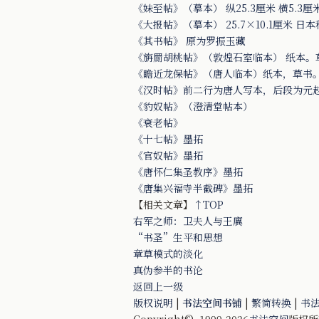
《妹至帖》（摹本） 纵25.3厘米 横5.3厘
《大报帖》（摹本） 25.7×10.1厘米 日
《其书帖》 原为罗振玉藏
《旃罽胡桃帖》（敦煌石室临本） 纸本。草
《瞻近龙保帖》（唐人临本）纸本，草书。纵
《汉时帖》前二行为唐人写本，后段为元
《豹奴帖》（澄清堂帖本）
《衰老帖》
《十七帖》墨拓
《官奴帖》墨拓
《唐怀仁集圣教序》墨拓
《唐集兴福寺半截碑》墨拓
【相关文章】
↑TOP
右军之师：卫夫人与王廙
“书圣”生平和思想
章草模式的淡化
真伪参半的书论
返回上一级
版权说明
|
书法空间书铺
|
繁简转换
|
书