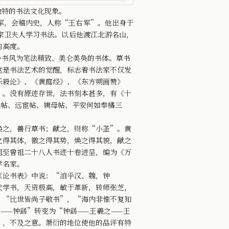
独特的书法文化现象。
将军，会稽内史，人称“王右军”。他出身于
家卫夫人学习书法。以后他渡江北游名山，
的高度。
书风为笔法精致、美仑美奂的书体。草书
这是书法艺术的觉醒，标志着书法家不仅发
乐毅论》、《黄庭经》、《东方朔画赞》
”。没有原迹存世，法书刻本甚多，有《十
乱帖、远宦帖、姨母帖、平安何如奉橘三
之，善行草书；献之，则称“小圣”。黄
之得其体，徽之得其势，焕之得其貌，献之
祖至曾祖二十八人书迹十卷进呈，编为《万
学名家。
论书表》中说：“洎乎汉、魏，钟
父学书，天资极高，敏于革新，转师张芝，
：“比世皆尚子敬书”，“海内非惟不复知
——钟繇”转变为“钟繇——王羲之——王
”，不及之意。萧衍的地位使他的品评有特