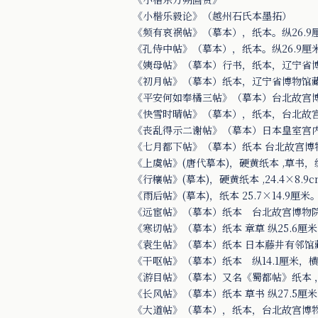
《小楷乐毅论》（越州石氏本墨拓）
《频有哀祸帖》（摹本），纸本。纵26.9
《孔侍中帖》（摹本），纸本。纵26.9厘
《姨母帖》（摹本）行书，纸本，辽宁省
《初月帖》（摹本）纸本，辽宁省博物馆
《平安何如奉橘三帖》（摹本）台北故宫
《快雪时晴帖》（摹本），纸本，台北故
《丧乱得示二谢帖》（摹本）日本皇室宫
《七月都下帖》（摹本）纸本 台北故宫博
《上虞帖》(唐代摹本)，硬黄纸本 ,草书，纵
《行穰帖》(摹本)，硬黄纸本 ,24.4×8
《雨后帖》(摹本)，纸本 25.7×14.9
《远宦帖》（摹本）纸本 台北故宫博物
《寒切帖》（摹本）纸本 章草 纵25.6厘米
《袁生帖》（摹本）纸本 日本藤井有邻馆
《干呕帖》（摹本）纸本 纵14.1厘米，横
《游目帖》（摹本）又名《蜀都帖》纸本 
《长风帖》（摹本）纸本 草书 纵27.5厘米
《大道帖》（摹本），纸本，台北故宫博