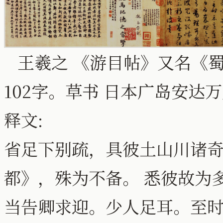
王羲之 《游目帖》又名《蜀都
102字。草书 日本广岛安达
释文:
省足下别疏，具彼土山川诸
都》，殊为不备。 悉彼故为
当告卿求迎。少人足耳。至时