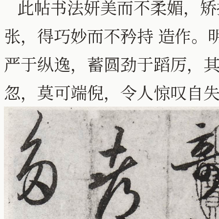
此帖书法妍美而不柔媚，矫
张，得巧妙而不矜持 造作。
严于纵逸，蓄圆劲于蹈厉，其
忽，莫可端倪，令人惊叹自