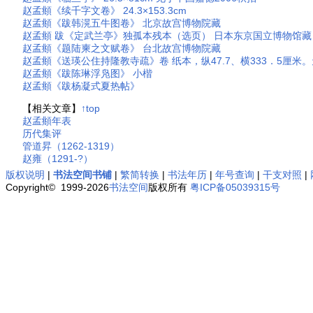
赵孟頫《续千字文卷》 24.3×153.3cm
赵孟頫《跋韩滉五牛图卷》 北京故宫博物院藏
赵孟頫 跋《定武兰亭》独孤本残本（选页） 日本东京国立博物馆藏
赵孟頫《题陆柬之文赋卷》 台北故宫博物院藏
赵孟頫《送瑛公住持隆教寺疏》卷 纸本，纵47.7、横333．5厘米
赵孟頫《跋陈琳浮凫图》 小楷
赵孟頫《跋杨凝式夏热帖》
【相关文章】
↑top
赵孟頫年表
历代集评
管道昇（1262-1319）
赵雍（1291-?）
版权说明
|
书法空间书铺
|
繁简转换
|
书法年历
|
年号查询
|
干支对照
|
Copyright© 1999-2026
书法空间
版权所有
粤ICP备05039315号