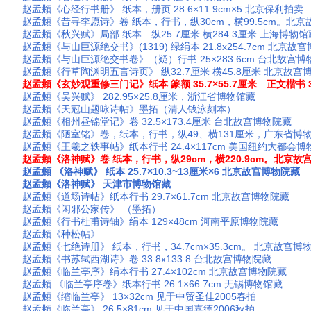
赵孟頫《心经行书册》 纸本，册页 28.6×11.9cm×5 北京保利拍卖
赵孟頫《昔寻李愿诗》卷 纸本，行书，纵30cm，横99.5cm。北
赵孟頫《秋兴赋》局部 纸本 纵25.7厘米 横284.3厘米 上海博物馆
赵孟頫《与山巨源绝交书》(1319) 绿绢本 21.8x254.7cm 北京故
赵孟頫《与山巨源绝交书卷》（疑）行书 25×283.6cm 台北故宫博
赵孟頫《行草陶渊明五言诗页》 纵32.7厘米 横45.8厘米 北京故
赵孟頫《玄妙观重修三门记》纸本 篆额 35.7×55.7厘米 正文楷书 3
赵孟頫《吴兴赋》 282.95×25.8厘米，浙江省博物馆藏
赵孟頫《天冠山题咏诗帖》墨拓（清人钱泳刻本）
赵孟頫《相州昼锦堂记》卷 32.5×173.4厘米 台北故宫博物院藏
赵孟頫《陋室铭》卷，纸本，行书，纵49、横131厘米，广东省博
赵孟頫《王羲之轶事帖》纸本行书 24.4×117cm 美国纽约大都会
赵孟頫《洛神赋》卷 纸本，行书，纵29cm，横220.9cm。北京
赵孟頫 《洛神赋》 纸本 25.7×10.3~13厘米×6 北京故宫博物院藏
赵孟頫《洛神赋》 天津市博物馆藏
赵孟頫《道场诗帖》纸本行书 29.7×61.7cm 北京故宫博物院藏
赵孟頫《闲邪公家传》 （墨拓）
赵孟頫《行书杜甫诗轴》绢本 129×48cm 河南平原博物院藏
赵孟頫《种松帖》
赵孟頫《七绝诗册》 纸本，行书，34.7cm×35.3cm。 北京故宫博
赵孟頫《书苏轼西湖诗》卷 33.8x133.8 台北故宫博物院藏
赵孟頫《临兰亭序》绢本行书 27.4×102cm 北京故宫博物院藏
赵孟頫 《临兰亭序卷》纸本行书 26.1×66.7cm 无锡博物馆藏
赵孟頫《缩临兰亭》 13×32cm 见于中贸圣佳2005春拍
赵孟頫《临兰亭》 26.5×81cm 见于中国嘉德2006秋拍