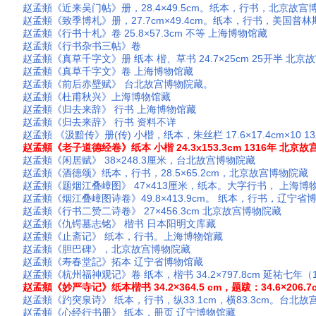
赵孟頫《近来吴门帖》册，28.4×49.5cm。纸本，行书，北京故
赵孟頫《致季博札》册，27.7cm×49.4cm。纸本，行书，美国普
赵孟頫《行书十札》卷 25.8×57.3cm 不等 上海博物馆藏
赵孟頫《行书杂书三帖》卷
赵孟頫《真草千字文》册 纸本 楷、草书 24.7×25cm 25开半 北
赵孟頫《真草千字文》卷 上海博物馆藏
赵孟頫《前后赤壁赋》 台北故宫博物院藏。
赵孟頫《杜甫秋兴》上海博物馆藏
赵孟頫《归去来辞》 行书 上海博物馆藏
赵孟頫《归去来辞》 行书 资料不详
赵孟頫 《汲黯传》册(传) 小楷，纸本，朱丝栏 17.6×17.4cm×10
赵孟頫《老子道德经卷》纸本 小楷 24.3x153.3cm 1316年 北京
赵孟頫《闲居赋》 38×248.3厘米，台北故宫博物院藏
赵孟頫《酒德颂》纸本，行书，28.5×65.2cm，北京故宫博物院藏
赵孟頫《题烟江叠嶂图》 47×413厘米，纸本。大字行书， 上海博
赵孟頫《烟江叠嶂图诗卷》49.8×413.9cm。 纸本，行书，辽宁省
赵孟頫《行书二赞二诗卷》 27×456.3cm 北京故宫博物院藏
赵孟頫《仇锷墓志铭》 楷书 日本阳明文库藏
赵孟頫《止斋记》 纸本，行书。上海博物馆藏
赵孟頫《胆巴碑》，北京故宫博物院藏
赵孟頫《寿春堂記》拓本 辽宁省博物馆藏
赵孟頫《杭州福神观记》卷 纸本，楷书 34.2×797.8cm 延祐七年
赵孟頫《妙严寺记》纸本楷书 34.2×364.5 cm，题跋：34.6×206
赵孟頫《趵突泉诗》 纸本，行书，纵33.1cm，横83.3cm。台北
赵孟頫《心经行书册》 纸本，册页 辽宁博物馆藏