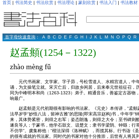
首页
|
书法简史
|
书法欣赏
|
书法理论
|
篆刻欣赏
|
书法入门
|
书法教材
首字母快速查询
：
A
B
C
D
E
F
G
H
I
J
K
L
M
N
O
P
Q
R
赵孟頫(1254－1322)
zhào mèng fǔ
元代书画家、文学家。字子昴，号松雪道人、水精宫道人，中年曾
诵，为文操笔立就。宋灭亡后，归故乡闲居，后来奉元世祖征召，
同为中峰明本和尚（1263-1323）弟子。精通音乐，善鉴定古
响最广。
赵孟頫是元代初期很有影响的书法家。《元史》本传讲，“孟頫篆
法早岁学“妙悟八法，留神古雅”的思陵(即宋高宗赵构)书，中年学
来，其体势紧密，则得之右军；姿态朗逸，则得之大令；至书碑则酷
遂良等人；于篆书，他学石鼓文、诅楚文；隶书学梁鹄、钟繇；行草
不仿学”。虞集称他：“楷法深得《洛神赋》，而揽其标。行书诣《
的很有成就的书法家。同时代的书家对他十分推崇，后世有人将其列