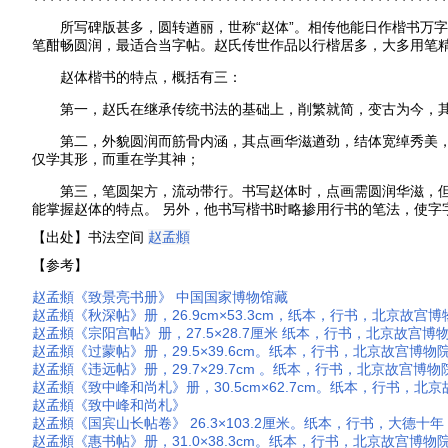
所写碑版甚多，圆转遒丽，世称“赵体”。相传他能日作楷书万字
笔酣畅圆润，最适合当字帖。赵氏传世作品以行楷居多，大多用笔
赵体楷书的特点，概括有三：
第一，赵氏在继承传统书法的基础上，削繁就简，变古为今，其
第二，外貌圆润而筋骨内涵，其点画华滋遒劲，结体宽绰秀美，
仅学其形，而重在学其神；
第三，笔圆架方，流动带行。书写赵体时，点画需圆润华滋，但
能掌握赵体的特点。 另外，他书写楷书时略掺用行书的笔法，使字
【出处】书法空间
赵孟頫
【参考】
赵孟頫《致景亮书册》 中国国家博物馆藏
赵孟頫《秋深帖》册，26.9cm×53.3cm，纸本，行书，北京故宫
赵孟頫《宗阳宫帖》册，27.5×28.7厘米 纸本，行书，北京故宫博
赵孟頫《过蒙帖》册，29.5×39.6cm。纸本，行书，北京故宫博物
赵孟頫《违远帖》册，29.7×29.7cm 。纸本，行书，北京故宫博
赵孟頫《致中峰和尚札》册，30.5cm×62.7cm。纸本，行书，北
赵孟頫《致中峰和尚札》
赵孟頫《国宾山长帖卷》 26.3×103.2厘米。纸本，行书，大德十
赵孟頫《惠书帖》册，31.0×38.3cm。纸本，行书，北京故宫博物