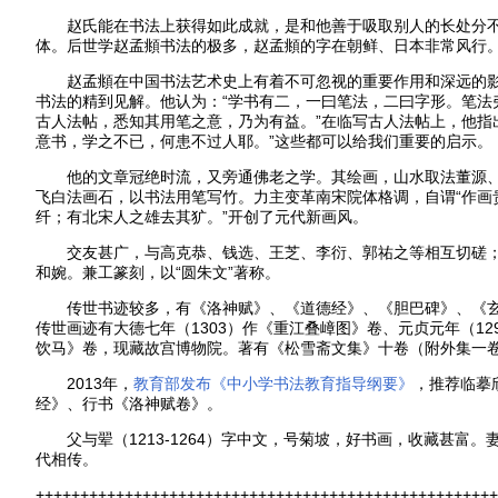
赵氏能在书法上获得如此成就，是和他善于吸取别人的长处分不
体。后世学赵孟頫书法的极多，赵孟頫的字在朝鲜、日本非常风行
赵孟頫在中国书法艺术史上有着不可忽视的重要作用和深远的影
书法的精到见解。他认为：“学书有二，一曰笔法，二曰字形。笔法
古人法帖，悉知其用笔之意，乃为有益。”在临写古人法帖上，他指
意书，学之不已，何患不过人耶。”这些都可以给我们重要的启示。
他的文章冠绝时流，又旁通佛老之学。其绘画，山水取法董源、
飞白法画石，以书法用笔写竹。力主变革南宋院体格调，自谓“作画
纤；有北宋人之雄去其犷。”开创了元代新画风。
交友甚广，与高克恭、钱选、王芝、李衍、郭祐之等相互切磋；
和婉。兼工篆刻，以“圆朱文”著称。
传世书迹较多，有《洛神赋》、《道德经》、《胆巴碑》、《玄
传世画迹有大德七年（1303）作《重江叠嶂图》卷、元贞元年（12
饮马》卷，现藏故宫博物院。著有《松雪斋文集》十卷（附外集一
2013年，
教育部发布《中小学书法教育指导纲要》
，推荐临摹
经》、行书《洛神赋卷》。
父与翚（1213-1264）字中文，号菊坡，好书画，收藏甚富
代相传。
++++++++++++++++++++++++++++++++++++++++++++++++++++