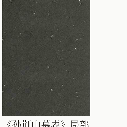
《孙荆山墓表》局部