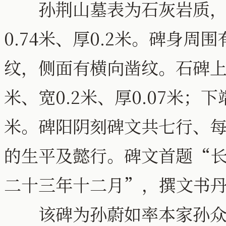
孙荆山墓表为石灰岩质，首
0.74米、厚0.2米。碑身
纹，侧面有横向凿纹。石碑上
米、宽0.2米、厚0.07米；下端
米。碑阳阴刻碑文共七行、每
的生平及懿行。碑文首题“
二十三年十二月”，撰文书
该碑为孙蔚如率本家孙众