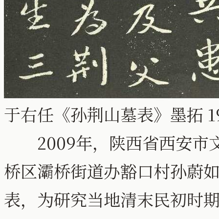
于右任《孙荆山墓表》墨拓 1
2009年，陕西省西安市
桥区灞桥街道办豁口村孙蔚
表，为研究当地清末民初时