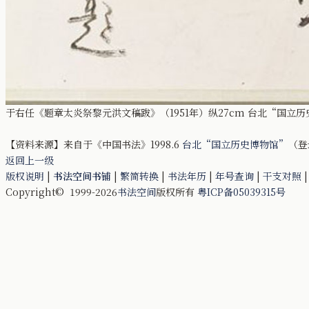
于右任《题章太炎祭黎元洪文稿跋》（1951年）纵27cm 台北“国立
【资料来源】来自于《中国书法》1998.6
台北“国立历史博物馆”
（登
返回上一级
版权说明
|
书法空间书铺
|
繁简转换
|
书法年历
|
年号查询
|
干支对照
Copyright© 1999-2026
书法空间
版权所有
粤ICP备05039315号