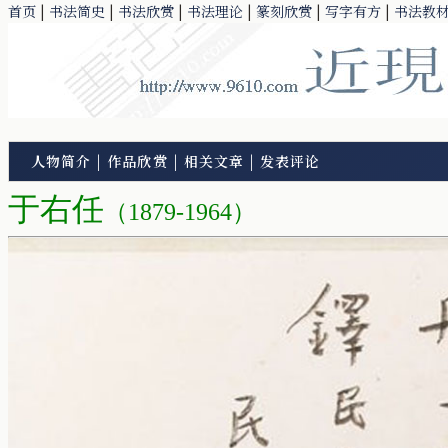
首页
|
书法简史
|
书法欣赏
|
书法理论
|
篆刻欣赏
|
写字有方
|
书法教
人物简介
|
作品欣赏
|
相关文章
|
发表评论
于右任
（1879-1964）