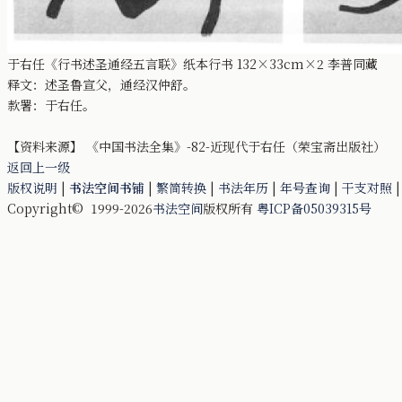
于右任《行书述圣通经五言联》纸本行书 132×33cm×2 李普同藏
释文：述圣鲁宣父，通经汉仲舒。
款署：于右任。
【资料来源】 《中国书法全集》-82-近现代于右任（荣宝斋出版社）
返回上一级
版权说明
|
书法空间书铺
|
繁简转换
|
书法年历
|
年号查询
|
干支对照
Copyright© 1999-2026
书法空间
版权所有
粤ICP备05039315号