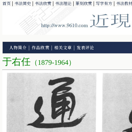
首页
|
书法简史
|
书法欣赏
|
书法理论
|
篆刻欣赏
|
写字有方
|
书法教
人物简介
|
作品欣赏
|
相关文章
|
发表评论
于右任
（1879-1964）