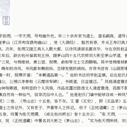
伯雨，一字天雨，号句曲外史。年二十余弃家为道士，道名嗣真，道号
0岁登茅山（江苏句容县句曲山），受《大洞经》，豁然有悟，并从王寿衍
书。次年，张雨又随王真人入觐大都，以诗风清丽名震京华，与在京的赵
三年后，辞去杭州福真观主持，随茅山四十五代宗师刘大彬至茅山学道，
于三吴，与杨维桢、黄公望、倪瓒、俞和等文士交游酬唱。其中受杨维桢
，晚年的诗风、书风都有朝放纵、恣肆发展的倾向。存世书迹有《山居即
一时，倪瓒评谓：“本朝道品第一。”他的书法初学赵孟頫。后在赵氏
魏公，公授以李泰和《云麾将军碑》，书顿道，日益雄迈。”风格清虚雅
为神骏卿遒，有明显的个人风格，作品流露出隐逸文人清虚雅逸，孤傲不
飘飘自然有一种仙气，信非沉俗中人也。”他是赵氏门墙中能够自成一种风
》二卷，《寻山志》十五卷，皆不存。又 著《玄史》，即《玄品录》五
道士之传记外，又有老子、尹喜等人之传记。 收于《正统道藏》之《茅
五卷，则署为张天雨撰，《成化杭州府志》卷十五亦云：“张 天雨，……
，现 《正统道藏》中署名刘大彬之《茅山志》，“实为张天雨所修，刘