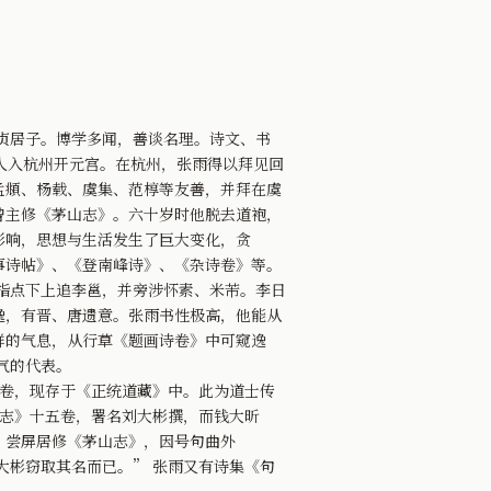
贞居子。博学多闻，善谈名理。诗文、书
真人入杭州开元宫。在杭州，张雨得以拜见回
孟頫、杨载、虞集、范椁等友善，并拜在虞
曾主修《茅山志》。六十岁时他脱去道袍，
影响，思想与生活发生了巨大变化，贪
事诗帖》、《登南峰诗》、《杂诗卷》等。
指点下上追李邕，并旁涉怀素、米芾。李日
逸，有晋、唐遗意。张雨书性极高，他能从
群的气息，从行草《题画诗卷》中可窥逸
气的代表。
卷，现存于《正统道藏》中。此为道士传
山志》十五卷，署名刘大彬撰，而钱大昕
 尝屏居修《茅山志》，因号句曲外
大彬窃取其名而已。” 张雨又有诗集《句