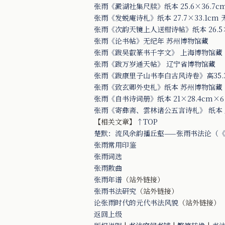
张雨《澱湖社集尺牍》纸本 25.6×36.7
张雨《发蜕庵诗札》纸本 27.7×33.1c
张雨《次韵天镜上人送柑诗帖》纸本 26.5×
张雨《论书帖》无纪年 苏州博物馆藏
张雨《跋吴叡篆书千字文》 上海博物馆藏
张雨《跋万岁通天帖》 辽宁省博物馆藏
张雨《跋康里子山书李白古风诗卷》高35.
张雨《致玄卿外史札》纸本 苏州博物馆藏
张雨《自书诗词册》纸本 21×28.4cm×
张雨《寄彝斋、雲林诸公五言诗札》 纸本 上29.
【相关文章】
↑TOP
楚默：流风余韵播丘壑——张雨书法论（《
张雨常用印鉴
张雨词选
张雨散曲
张雨年谱
（站外链接）
张雨书法研究
（站外链接）
论张雨时代的元代书法风貌
（站外链接）
返回上级