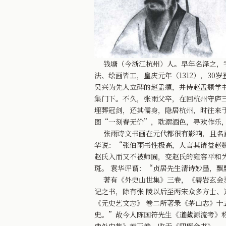
钱塘（今浙江杭州）人。早年名泽之，字
法、绘画皆工，皇庆元年（1312），3
吴兴为先人立碑的赵孟頫，并侍赵孟頫学
集门下。不久，张雨父卒，在回杭州守庐
埋葬冠剑，还其儒身，隐居杭州，时往来
图“一刻春无价”，耽溺酒色，寻欢作乐
张雨诗文书画在元代都很有影响，且名重
华说：“张伯雨书性极高，人言其请益赵
赵氏入而又不被师囿，变赵氏的雍容平和
斑。 袁华评谓：“贞居先生清诗妙墨，
著有《外史山世集》三卷，《碧岩玄会灵
记之书，除有张 陵以后至两宋众多方士、
《元史艺文志》 卷二所著录《茅山志》十
史。”故今人陈国符先生《道藏源流考》称