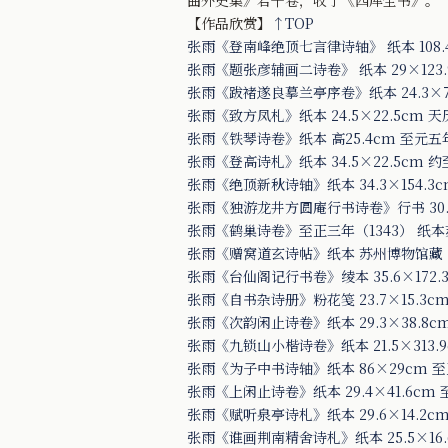
曲外史集》若干卷，收于《四库全书》。
【作品欣赏】
↑TOP
张雨《登南峰绝顶七言律诗轴》 纸本 108.
张雨《题张彦辅画二诗卷》 纸本 29×123
张雨《跋褚遂良摹兰亭序卷》纸本 24.3×7
张雨《致方凤札》纸本 24.5×22.5cm 
张雨《铁琴诗卷》纸本 高25.4cm 至元五
张雨《登高诗札》纸本 34.5×22.5cm 
张雨《绝顶新秋诗轴》纸本 34.3×154.3
张雨《独游龙井方圆庵行书诗卷》行书 30.
张雨《鹤巢诗卷》至正三年（1343） 纸
张雨《赠窝道玄诗帖》纸本 苏州博物馆藏
张雨《台仙阁记行书卷》绫本 35.6×172.
张雨《自书杂诗册》粉花笺 23.7×15.3c
张雨《次韵闲止诗卷》纸本 29.3×38.8c
张雨《九锁山小楷诗卷》纸本 21.5×313.
张雨《为子中书诗轴》纸本 86×29cm 至
张雨《上闲止诗卷》纸本 29.4×41.6cm
张雨《赋听泉亭诗札》纸本 29.6×14.2
张雨《谁画荆南精舍诗札》纸本 25.5×16