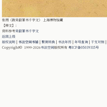
张雨《跋吴叡篆书千字文》 上海博物馆藏
【释文】：
资料参考
吴叡篆书千字文
返回上级
版权说明
|
书法空间书铺
|
繁简转换
|
书法年历
|
年号查询
|
干支对照
Copyright© 1999-2026
书法空间
版权所有
粤ICP备05039315号