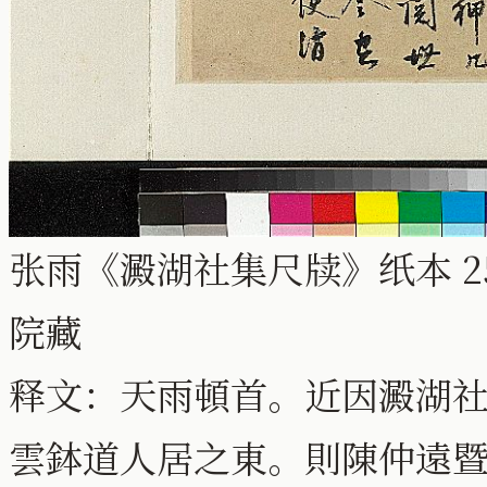
张雨《澱湖社集尺牍》纸本 25
院藏
释文：天雨頓首。近因澱湖
雲鉢道人居之東。則陳仲遠