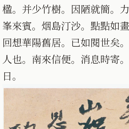
楹。并少竹樹。因陋就簡。
峯來賓。烟島汀沙。點點如
回想華陽舊居。已如閱世矣
人也。南來信便。消息時寄
日。