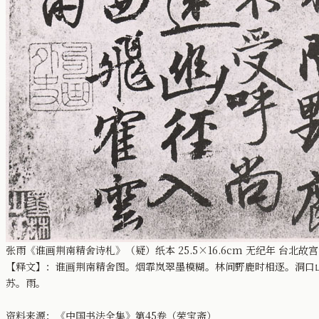
张雨《谁画荆南精舍诗札》（疑）纸本 25.5×16.6cm 无纪年 台北故
【释文】：谁画荆南精舍图。烟霏岚翠墨模糊。林间野鹿时相逐。洞口
苏。雨。
资料来源：《中国书法全集》第45卷（荣宝斋）