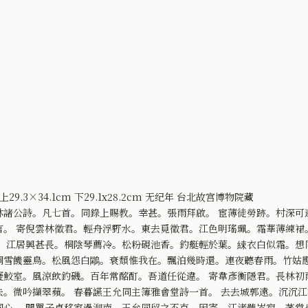
3×34.1cm 下29.1x28.2cm 无纪年 台北故宫博物院藏
林諸公詩。凡七首。同錄上賜教。幸甚。張雨拜啟。 宦薄徒勞跡。村深可
言。 寄倪雲林徵君。輕舟浮野水。東去覓徵君。江色明瑤珮。霜華薄練裙
。江居興甚長。桐陰琴薦冷。松粉硯池香。釣艇輕於葉。綀衣白似霜。想
洞雪饑靈鳥。松風怨白鷴。衰頹惟我在。飄泊幾時還。連夜聽春雨。竹姑應
疑鮫室。風涼飲釣磯。百年常酩酊。吾道任從違。 寄韋彥衡隱君。長林初
。微吟擷翠蘋。 春暮讌王允同主簿雅會堂詩一首。 去去城郭遠。沉沉
同心。 聞單子貞移家過泖南。王允同留之不克。因寄。江渚雖岑寂。茅堂