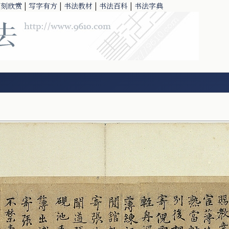
篆刻欣赏
|
写字有方
|
书法教材
|
书法百科
|
书法字典