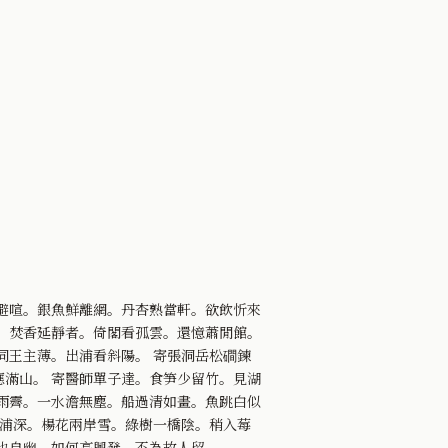
避喧。銀魚鮮離網。丹杏熟當軒。欲飲忻來
。焚香延靜者。倚閣看孤雲。還憶蕭閒館。
同王主薄。出浦看斜陽。 寄張洞岳松磵鍊
滿山。 寄醫師單子達。食笋少留竹。見湖
雨霽。一水澹無塵。船過清如畫。魚跳白似
江浦深。楊花兩岸雪。綠樹一橋陰。稍入莓
也自幽。如何高興發。不為故人留。