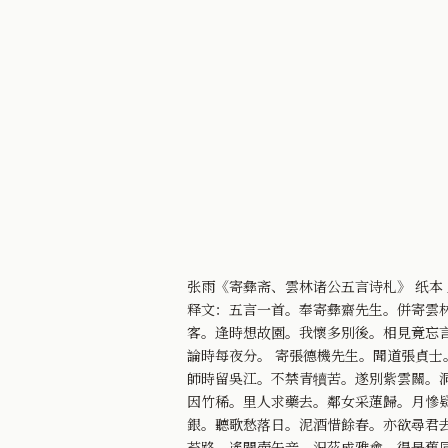
张雨《寄彝斋、雲林诸公五言诗札》 纸本 上29.
释文：五言一首。奉寄彝齋先生。併寄雲
客。逢時想故園。我懷多別後。相見竟忘
論時每夜分。 寄張德機先生。聞道張貞士
師時留吳江。不禁青犢苦。遂別紫雲關。
因竹稀。里人求藥去。鄰女采蓮歸。月慘
銀。聽歌愁落日。泥酒惜餘春。亦欲尋君去
苔路。遙聞壺矢音。況茲成雅會。得是舊