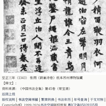
至正三年（1343） 张雨《鹤巢诗卷》纸本苏州博物馆藏
【释文】：
资料来源：《中国书法全集》第45卷（荣宝斋）
返回上级
版权说明
|
书法空间书铺
|
繁简转换
|
书法年历
|
年号查询
|
干支对照
Copyright© 1999-2026
书法空间
版权所有
粤ICP备05039315号