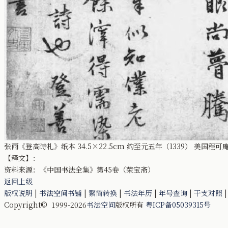
张雨《登高诗札》纸本 34.5×22.5cm 约至元五年（1339） 美国程可
【释文】：
资料来源：《中国书法全集》第45卷（荣宝斋）
返回上级
版权说明
|
书法空间书铺
|
繁简转换
|
书法年历
|
年号查询
|
干支对照
Copyright© 1999-2026
书法空间
版权所有
粤ICP备05039315号