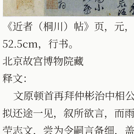
《近者（桐川）帖》页，元，邓
52.5cm，行书。
北京故宫博物院藏
释文：
文原顿首再拜仲彬治中相公
拟还途一见，叙所欲言，而
茔志文，尝为令嗣言备细，