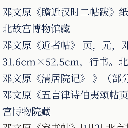
邓文原《瞻近汉时二帖跋》纸本 
北故宫博物馆藏
邓文原《近者帖》 页，元，
31.6cm×52.5cm，行书
邓文原《清居院记》 》（部
邓文原《五言律诗伯夷颂帖页》纸
宫博物院藏
邓文原《家书帖》[
1
][
2
] 北