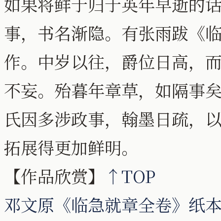
如果将鲜于归于英年早逝的
事，书名渐隐。有张雨跋《临
作。中岁以往，爵位日高，
不妄。殆暮年章草，如隔事
氏因多涉政事，翰墨日疏，
拓展得更加鲜明。
【作品欣赏】
↑TOP
邓文原《临急就章全卷》纸本 2