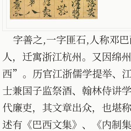
字善之,一字匪石,人称邓巴
人，迁寓浙江杭州。又因绵
西”。历官江浙儒学提举、
士兼国子监祭酒、翰林侍讲
代廉吏，其文章出众，也堪
述有《巴西文集》、《内制集