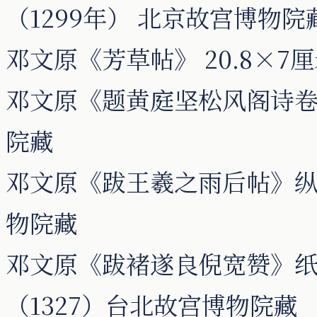
（1299年） 北京故宫博物院
邓文原《芳草帖》 20.8×
邓文原《题黄庭坚松风阁诗卷跋》
院藏
邓文原《跋王羲之雨后帖》纵25
物院藏
邓文原《跋褚遂良倪宽赞》纸本，
（1327）台北故宫博物院藏