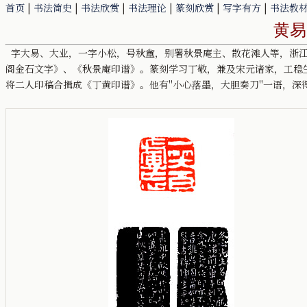
首页
|
书法简史
|
书法欣赏
|
书法理论
|
篆刻欣赏
|
写字有方
|
书法教
黄易
字大易、大业，一字小松，号秋盦，别署秋景庵主、散花滩人等，浙江
阁金石文字》、《秋景庵印谱》。篆刻学习丁敬，兼及宋元诸家，工稳
将二人印稿合揖成《丁黄印谱》。他有"小心落墨，大胆奏刀"一语，深