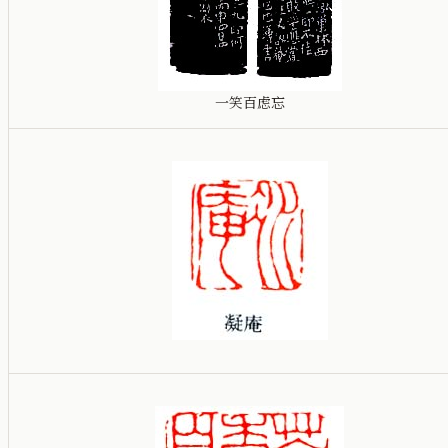
一笑百虑忘