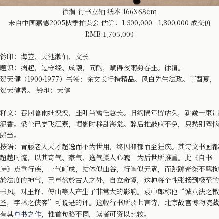
徐渭 行书立轴 纸本 166X68cm
来自中国嘉德2005秋季拍卖会 估价：1,300,000 - 1,800,000 成交价
RMB:1,705,000
钤印：海笠、天池漱仙、文长
题识：病起，过守经、成颛，同酌，赋得夜雨剪春韭。徐渭。
贺天健（1900-1977）书签：徐文长行楷精品。风白先生法政。丁酉夏，
贺天健署。 钤印：天健
释文：春园暮雨细泱泱，韭叶当篱任意长。旧约隔年留话久，新蔬一束出
泥香。梁尘已觉飞江燕，帽影时移乱海棠。醉后推敲应不免，只愁别驾恼
郎当。
按语：青藤老人天才超逸而不为世用，终因抑郁而至狂疾。其诗文书画都
超越时流，以其奇气、豪气、逸气摄人心魄，为后世所推重。此《自书
诗》点重行疾，一气呵成，结体似山谷，行笔似元章，而跳踯奇桀不羁拘
於法度的神气，已卓然於古人之外，自立奇境，这种将个性张扬到极至的
书风，对王铎、傅山等人产生了非常大的影响。袁中郎称他“诚八法之散
圣，字林之侠客”可说是的评。这幅行书所录七言诗，北京故宫博物院藏
有其
草书之作
，惟首句略不同，读者可资以比较。