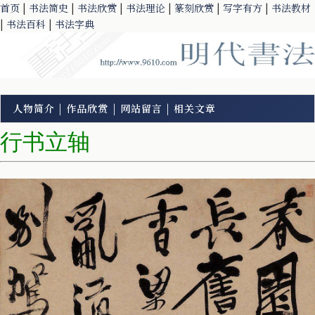
首页
|
书法简史
|
书法欣赏
|
书法理论
|
篆刻欣赏
|
写字有方
|
书法教材
|
书法百科
|
书法字典
人物简介
|
作品欣赏
|
网站留言
|
相关文章
行书立轴