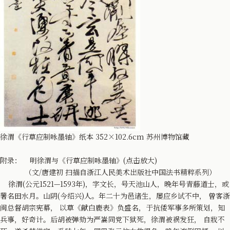
徐渭《行草应制咏墨轴》纸本 352×102.6cm 苏州博物馆藏
附录： 明徐渭与《行草应制咏墨轴》(点击放大)
（文/唐建初 扫描自浙江人民美术出版社中国法书精粹系列）
徐渭(公元1521—1593年)，字文长，号天池山人，晚年号青藤道士，或
署名田水月。山阴(今绍兴)人。年二十为邑诸生，屡应乡试不中， 曾客浙
闽总督胡宗宪幕， 以草《献白鹿表》负盛名，于抗倭军事多所策划，知
兵事，好奇计。后胡被弹劾为严嵩同党下狱死，徐渭被祸发狂， 自戕不