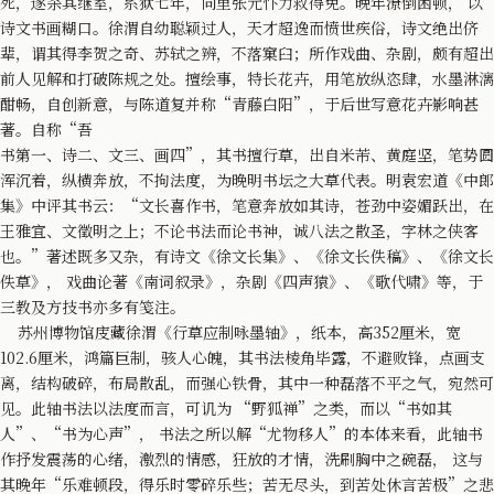
死，遂杀其继室，系狱七年，同里张元忭力救得免。晚年潦倒困顿， 以
诗文书画糊口。徐渭自幼聪颖过人，天才超逸而愤世疾俗，诗文绝出侪
辈，谓其得李贺之奇、苏轼之辨，不落窠臼；所作戏曲、杂剧，颇有超出
前人见解和打破陈规之处。擅绘事，特长花卉，用笔放纵恣肆，水墨淋漓
酣畅，自创新意，与陈道复并称“青藤白阳”，于后世写意花卉影响甚
著。自称“吾
书第一、诗二、文三、画四”，其书擅行草，出自米芾、黄庭坚，笔势圆
浑沉着，纵横奔放，不拘法度，为晚明书坛之大草代表。明袁宏道《中郎
集》中评其书云：“文长喜作书，笔意奔放如其诗，苍劲中姿媚跃出，在
王雅宜、文徵明之上；不论书法而论书神，诚八法之散圣，字林之侠客
也。”著述既多又杂，有诗文《徐文长集》、《徐文长佚稿》、《徐文长
佚草》， 戏曲论著《南词叙录》，杂剧《四声猿》、《歌代啸》等，于
三教及方技书亦多有笺注。
苏州博物馆庋藏徐渭《行草应制咏墨轴》，纸本，高352厘米，宽
102.6厘米，鸿篇巨制，骇人心魄，其书法棱角毕露，不避败锋，点画支
离，结构破碎，布局散乱，而强心铁骨，其中一种磊落不平之气，宛然可
见。此轴书法以法度而言，可讥为 “野狐禅”之类，而以“书如其
人”、“书为心声”， 书法之所以解“尤物移人”的本体来看，此轴书
作抒发震荡的心绪，激烈的情感，狂放的才情，洗刷胸中之碗磊， 这与
其晚年“乐难顿段，得乐时零碎乐些；苦无尽头，到苦处休言苦极”之悲