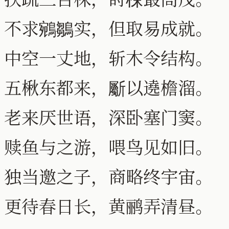
不求鵷鶵实，但取易成就。
中空一丈地，斩木令结构。
五楸东都来，斸以遶檐溜。
老来厌世语，深卧塞门窦。
赎鱼与之游，喂鸟见如旧。
独当邀之子，商略终宇宙。
更待春日长，黄鹂弄清昼。