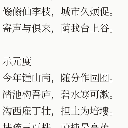
翛翛仙李枝，城市久烦促。
寄声与俱来，荫我台上谷。
示元度
今年锺山南，随分作园囿。
凿池构吾庐，碧水寒可漱。
沟西雇丁壮，担土为培塿。
扶疏三百株，莳梀最高茂。