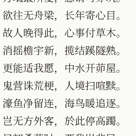
欲往无舟梁，长年寄心目。
故人晚得此，心事付草木。
消摇檐宇新，揽结蹊隧熟。
更能适我愿，中水开茆屋。
鬼营诛荒梗，人境扫喧黩。
濠鱼净留连，海鸟暖追逐。
岂无方外客，於此停高躅。