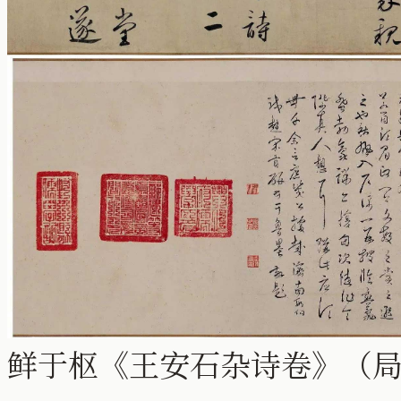
鲜于枢《王安石杂诗卷》（