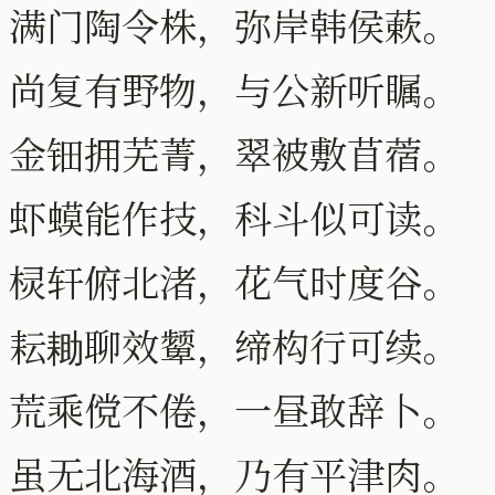
满门陶令株，弥岸韩侯蔌。
尚复有野物，与公新听瞩。
金钿拥芜菁，翠被敷苜蓿。
虾蟆能作技，科斗似可读。
棂轩俯北渚，花气时度谷。
耘耡聊效颦，缔构行可续。
荒乘傥不倦，一昼敢辞卜。
虽无北海酒，乃有平津肉。