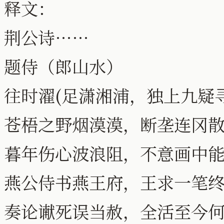
释文：
荆公诗……
题侍（郎山水）
往时濯(足潇湘浦，独上九疑
苍梧之野烟漠漠，断垄连冈
暮年伤心波浪阻，不意画中
燕公侍书燕王府，王求一笔
奏论谳死误当赦，全活至今