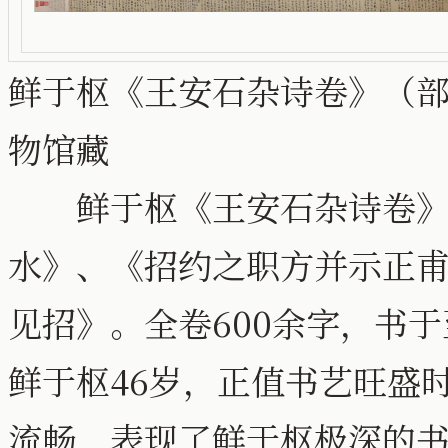
鲜于枢《王安石杂诗卷》（部分
物馆藏
鲜于枢《王安石杂诗卷》，
水》、《招约之职方并示正
见招》。全卷600余字，书于
鲜于枢46岁，正值书艺旺盛
流畅，表现了鲜于枢极深的