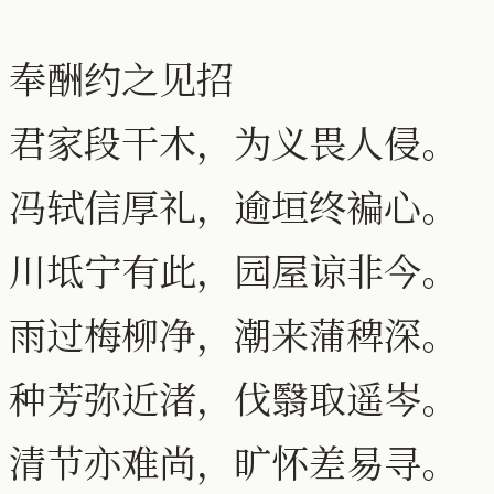
奉酬约之见招
君家段干木，为义畏人侵。
冯轼信厚礼，逾垣终褊心。
川坻宁有此，园屋谅非今。
雨过梅柳净，潮来蒲稗深。
种芳弥近渚，伐翳取遥岑。
清节亦难尚，旷怀差易寻。