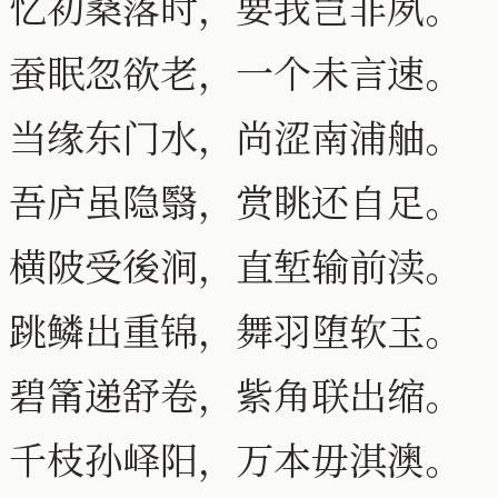
忆初桑落时，要我岂非夙。
蚕眠忽欲老，一个未言速。
当缘东门水，尚涩南浦舳。
吾庐虽隐翳，赏眺还自足。
横陂受後涧，直堑输前渎。
跳鳞出重锦，舞羽堕软玉。
碧筩递舒卷，紫角联出缩。
千枝孙峄阳，万本毋淇澳。