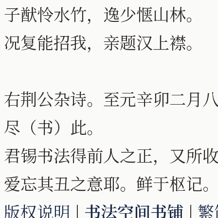
子猷怜水竹，逸少惬山林。
况复能招我，亲题汉上襟。
右荆公杂诗。至元辛卯二月
尽（书）此。
君锡书法得前人之正，又所
爱忘其丑之意耶。鲜于枢记
版权说明
|
书法空间书铺
|
繁