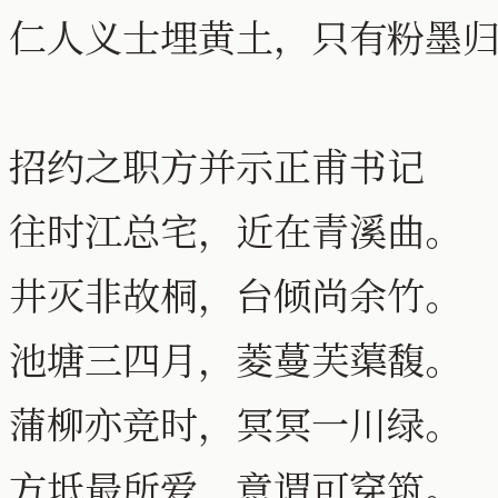
仁人义士埋黄土，只有粉墨
招约之职方并示正甫书记
往时江总宅，近在青溪曲。
井灭非故桐，台倾尚余竹。
池塘三四月，菱蔓芙蕖馥。
蒲柳亦竞时，冥冥一川绿。
方坻最所爱，意谓可穿筑。