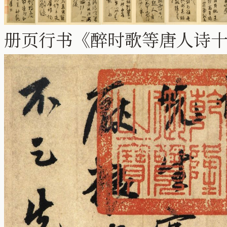
册页行书《醉时歌等唐人诗十