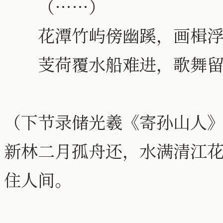
（……）
花潭竹屿傍幽蹊，画楫浮
芰荷覆水船难进，歌舞留
（下节录储光羲《寄孙山人
新林二月孤舟还，水满清江花
住人间。