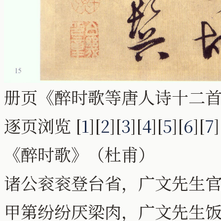
册页《醉时歌等唐人诗十二
逐页浏览 [
1
][
2
][
3
][
4
][
5
][
6
][
7
]
《醉时歌》（杜甫）
诸公衮衮登台省，广文先生
甲第纷纷厌梁肉，广文先生