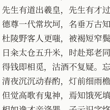
先生有道出羲皇，先生有才
德尊一代常坎坷，名垂万古
杜陵野客人更嗤，被褐短窄
日籴太仓五升米，时赴郑老
得钱即相觅，沽酒不复疑。
清夜沉沉动春酌，灯前细雨
但觉高歌有鬼神，焉知饿死
相如逸才亲涤器，子云识字