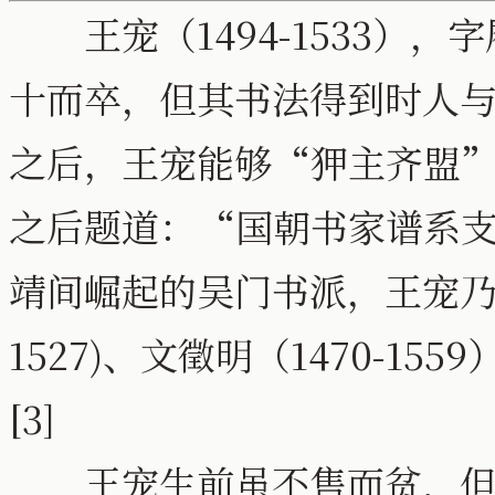
王宠（1494-1533），
十而卒，但其书法得到时人
之后，王宠能够“狎主齐盟”
之后题道：“国朝书家谱系支
靖间崛起的吴门书派，王宠乃代
1527)、文徵明（1470-155
[3]
王宠生前虽不售而贫，但死后