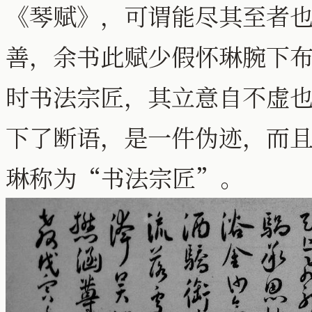
《琴赋》，可谓能尽其至者
善，余书此赋少假怀琳腕下
时书法宗匠，其立意自不虚也
下了断语，是一件伪迹，而且俗
琳称为“书法宗匠”。