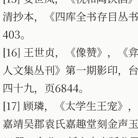
清抄本，《四库全书存目丛书
403。
[16] 王世贞，《像赞》，
人文集丛刊》第一期影印，台
四十九，页6844。
[17] 顾璘，《太学生王宠
嘉靖吴郡袁氏嘉趣堂刻金声