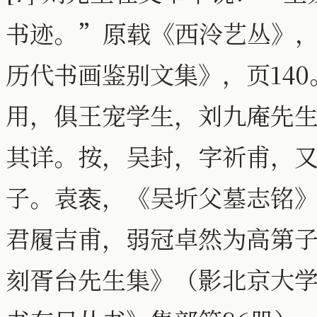
书迹。”原载《西泠艺丛》，
历代书画鉴别文集》，页14
用，俱王宠学生，刘九庵先
其详。按，吴封，字祈甫，
子。袁袠，《吴圻父墓志铭
君履吉甫，弱冠卓然为高第
刻胥台先生集》（影北京大