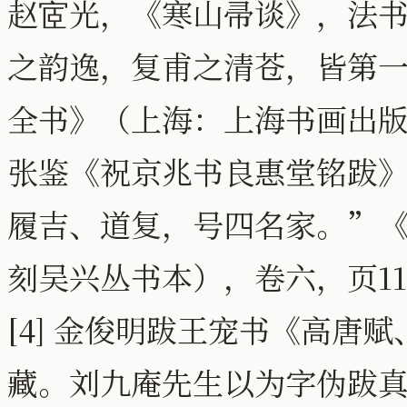
赵宧光，《寒山帚谈》，法
之韵逸，复甫之清苍，皆第
全书》（上海：上海书画出版社
张鉴《祝京兆书良惠堂铭跋
履吉、道复，号四名家。”
刻吴兴丛书本），卷六，页1
[4] 金俊明跋王宠书《高唐
藏。刘九庵先生以为字伪跋