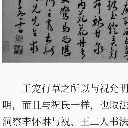
王宠行草之所以与祝允明比
明，而且与祝氏一样，也取法李
洞察李怀琳与祝、王二人书