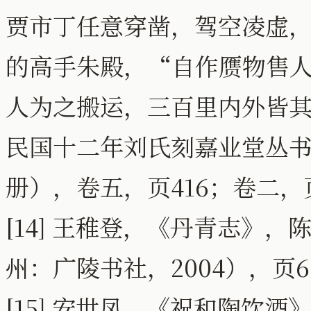
贾市丁任意穿凿，驾空凌虚
的高手朱殿，“自作赝物售
人为之搬运，三百里内外皆
民国十二年刘氏刻嘉业堂丛书
册），卷五，页416；卷二，页3
[14] 王稚登，《丹青志》
州：广陵书社，2004），页62
[15] 安世凤，《祝和陶饮