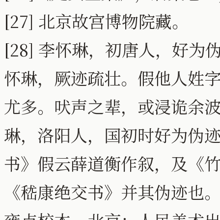
[27] 北京故宫博物院藏。
[28] 李怀琳，初唐人，好
怀琳，厥迹疏壮。假他人姓
尤多。吠声之辈，或浸诡余
琳，洛阳人，国初时好为伪
书》假云薛道衡作叙，及《
《嵇康绝交书》并其伪迹也