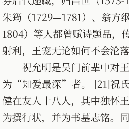
券后代递藏，归昌世（1573-16
朱筠（1729—1781）、翁方纲（
1804）等人都曾赋诗题品
射利，王宠无论如何不会沦
祝允明是吴门前辈中对王
为“知爱最深”者。 [21]
健在友人十八人，其中独怀王宠
为撰行状，并为书墓志铭。