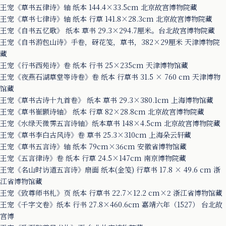
王宠《草书五律诗》轴 纸本 144.4×33.5cm 北京故宫博物院藏
王宠《草书七律诗》轴 纸本 行草 141.8×28.3cm 北京故宫博物院藏
王宠《自书五忆歌》 纸本 草书 29.3×294.7厘米。台北故宫博物院藏
王宠《自书游包山诗》手卷，砑花笺，草书，382×29厘米 天津博物院
藏
王宠《行书西苑诗》卷 纸本 行书 25×235cm 天津博物馆藏
王宠《夜燕石湖草堂等诗卷》卷 纸本 行草书 31.5 × 760 cm 天津博物
馆藏
王宠《草书古诗十九首卷》 纸本 草书 29.3×380.1cm 上海博物馆藏
王宠《草书崔颢诗轴》 纸本 行草 82×28.8cm 北京故宫博物院藏
王宠《水绿天微霁五言诗轴》纸本草书 148×4.5cm 北京故宫博物院藏
王宠《草书李白古风诗》卷 草书 25.3×310cm 上海朵云轩藏
王宠《草书五言诗》轴 纸本 79cm×36cm 安徽省博物馆藏
王宠《五言律诗》卷 纸本 行草 24.5×147cm 南京博物院藏
王宠《名山时访道五言诗》扇面 纸本(金笺) 行草书 17.8 × 49.6 cm 浙
江省博物馆藏
王宠《致尊师书札》页 纸本 行草书 22.7×12.2 cm×2 浙江省博物馆藏
王宠《千字文卷》纸本 行书 27.8×460.6cm 嘉靖六年（1527） 台北故
宫博