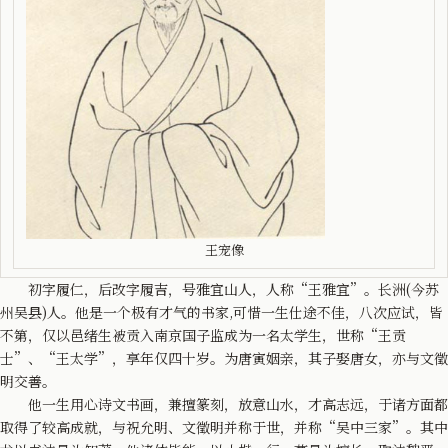
王宠像
初字履仁，后改字履吉，号雅宜山人，人称“王雅宜”。长洲(今苏
州吴县)人。他是一个极有才气的书家,可惜一生仕途不佳，八次应试，皆
不第，仅以邑绪生被贡入南京国子监成为一名太学生，世称“王贡
士”、“王太学”，享年仅四十岁。为唐寅姻亲，其子娶唐女，亦与文徵
明交善。
他一生用心诗文书画，兼擅篆刻，放意山水，才高志远，于诸方面都
取得了较高成就，与祝允明、文徵明并称于世，并称“吴中三家”。其中