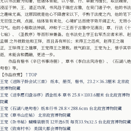
尤以书法最为知著，他诸体皆能，以小楷、行、草最为擅长，取法魏晋，
浸淫于钟、王，道正功深，书风趋于端庄古雅，在吴门诸子中，他的书法
之趣味尤高，这原因就是他心不降唐宋以下，手熟于法度之内，他的笔下
无狂怪之病，点画、结体皆有来处，心境旷达而使字势开阔正大，无琐小
习气。他的小楷取法钟繇，冲和于二王而于古雅中见清淡；草、行法《十
七帖》、《圣教序》等而形神兼备。在书法史上学王右军杰出者米芾、赵
孟頫 之外就数他和王铎，而且各有所长；米得王之迅疾，赵得王之端
正，王铎得王之雄厚，王宠得王之萧散。就气韵言，王宠为上，惜乎其早
逝，未能含和圆融，更进一步。
作品有楷书《辛巳书事诗册》，草书《李白古风诗卷》、《石湖八绝
句卷》等。
【作品欣赏】
↑TOP
王宠《送陈子龄会试三首》 纸本，册页，楷书，23.2×36.3厘米 北京故
宫博物院藏
王宠《送李愿归盘谷序》洒金纸本 草书 25.8×1103.6厘米 台北故宫博物
院藏
王宠《石湖八绝句卷》纸本行书 28.8×288.6cm 台北故宫博物院藏
王宠《草书山庄帖》 北京故宫博物院藏
王宠《杂书帖》蝴蝶装册页 12开选6页 每页33.9x32.5 台北故宫博物院藏
王宠《致南村书》 美国大都会博物馆藏