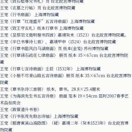
王宠《致石壁尊兄书札》页 台北故宫博物院藏
王宠《玄墓之行帖》页 台北故宫博物院藏
王宠《行书扇面》 上海博物馆藏
王宠《行草“红莲盛开”五言诗扇面》上海博物馆藏
王宠《致王守五札》纸本行草书 上海博物馆藏
王宠《呈蔡羽文徵明楷书四首》嘉靖癸未（1523）台北故宫博物院藏。
王宠《辛巳书事诗七首》，嘉靖甲申（1524）台北故宫博物院藏
王宠《行草书阻风白马湖扇面》页 纸本(金笺) 苏州博物馆藏
王宠《行草锦石疏花七律扇面》 册页 纸本 35×67cm 台北故宫博物院
藏
王宠《行草七言诗扇面》壬辰（1532年） 上海博物馆藏
王宠《小楷不尽青山路五言诗扇面》册页 纸本 35×67cm 台北故宫博物
院藏
王宠《草书杂诗三首册》 纸本，草书。28.8×25.4厘米
王宠《为海滨先生书五言诗扇》 扇面 笺本 19×54cm 匡时2007春季艺
术品拍卖会
王宠《跋管道升书卷》
王宠《行书张茂先励志诗轴》上海博物馆藏
王宠《题唐寅溪山渔隐图》（疑）嘉靖二年（癸未1523年）台北故宫博
物院藏