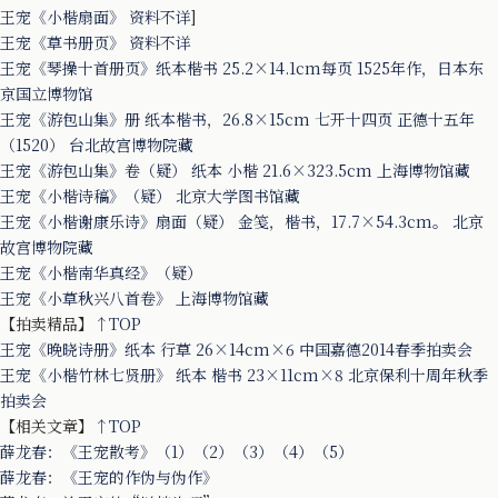
王宠《小楷扇面》 资料不详
]
王宠《草书册页》 资料不详
王宠《琴操十首册页》纸本楷书 25.2×14.1cm每页 1525年作，日本东
京国立博物馆
王宠《游包山集》册 纸本楷书，26.8×15cm 七开十四页 正德十五年
（1520） 台北故宫博物院藏
王宠《游包山集》卷（疑） 纸本 小楷 21.6×323.5cm 上海博物馆藏
王宠《小楷诗稿》（疑） 北京大学图书馆藏
王宠《小楷谢康乐诗》扇面（疑） 金笺，楷书，17.7×54.3cm。 北京
故宫博物院藏
王宠《小楷南华真经》（疑）
王宠《小草秋兴八首卷》 上海博物馆藏
【拍卖精品】
↑TOP
王宠《晚晓诗册》纸本 行草 26×14cm×6 中国嘉德2014春季拍卖会
王宠《小楷竹林七贤册》 纸本 楷书 23×11cm×8 北京保利十周年秋季
拍卖会
【相关文章】
↑TOP
薛龙春：《王宠散考》（1）
（2）
（3）
（4）
（5）
薛龙春：《王宠的作伪与伪作》