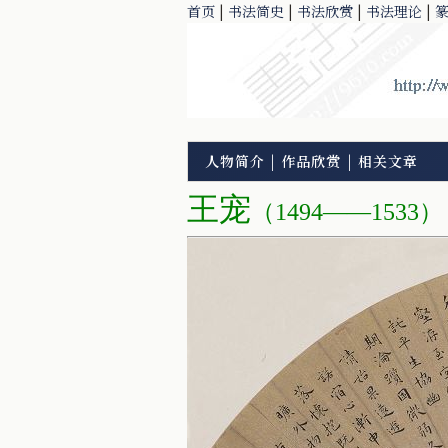
首页
|
书法简史
|
书法欣赏
|
书法理论
|
人物简介
|
作品欣赏
|
相关文章
王宠
（1494——1533）