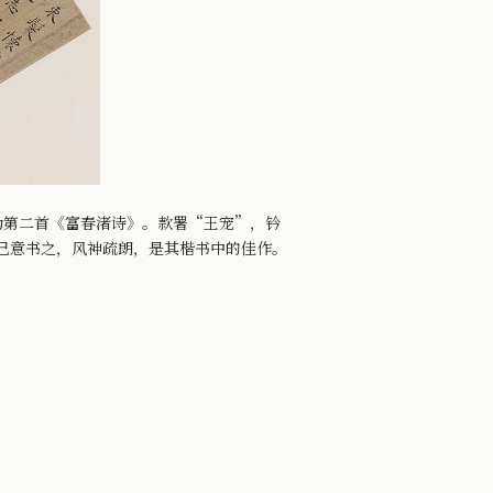
第二首《富春渚诗》。款署“王宠”，钤
己意书之，风神疏朗，是其楷书中的佳作。