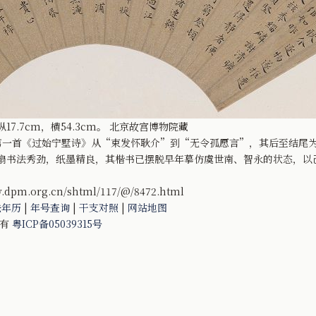
7.7cm，横54.3cm。 北京故宫博物院藏
一首《过始宁墅诗》从“束发怀耿介”到“无令孤愿言”，其后至结尾为
此扇书法秀劲，纸墨精良，其楷书已摆脱早年摹仿虞世南、智永的状态，以
.org.cn/shtml/117/@/8472.html
法年历
|
年号查询
|
干支对照
|
网站地图
所有
粤ICP备05039315号