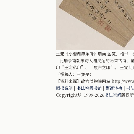
王宠《小楷谢康乐诗》扇面 金笺，楷书，纵1
此扇录南朝宋诗人谢灵运的两首古诗，第
印“王宠私印”、“履吉之印”。 王宠
（撰稿人：王亦旻）
【资料来源】故宫博物院网站 http://www.dpm
版权说明
|
书法空间书铺
|
繁简转换
|
书
Copyright© 1999-2026
书法空间
版权