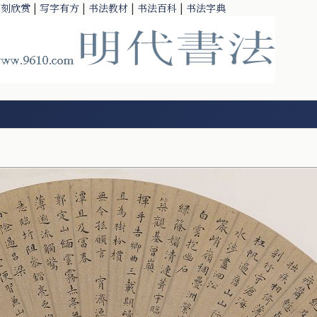
篆刻欣赏
|
写字有方
|
书法教材
|
书法百科
|
书法字典