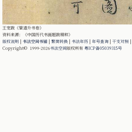
王宠跋《管道升书卷》
资料来源：《中国历代书画题跋精粹》
版权说明
|
书法空间书铺
|
繁简转换
|
书法年历
|
年号查询
|
干支对照
Copyright© 1999-2026
书法空间
版权所有
粤ICP备05039315号