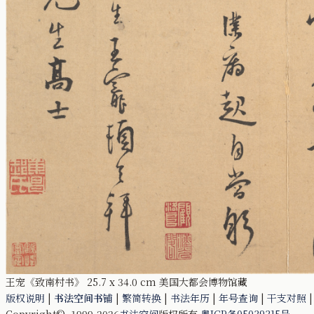
王宠《致南村书》 25.7 x 34.0 cm 美国大都会博物馆藏
版权说明
|
书法空间书铺
|
繁简转换
|
书法年历
|
年号查询
|
干支对照
Copyright© 1999-2026
书法空间
版权所有
粤ICP备05039315号