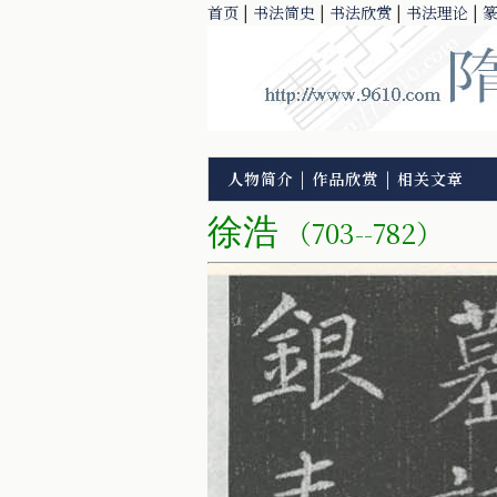
首页
|
书法简史
|
书法欣赏
|
书法理论
|
人物简介
|
作品欣赏
|
相关文章
徐浩
（703--782）