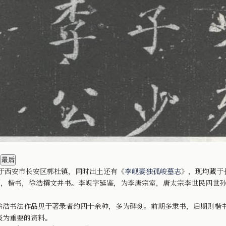
于西安市长安区郭杜镇，同时出土还有《
李岘妻独孤峻墓志
》，现均藏于
，楷书，徐浩撰文并书。李岘字延鉴，为李唐宗室，唐太宗李世民四世孙
书法作品见于著录者约四十余种，多为碑刻。前期多隶书，后期则楷书
极为重要的资料。