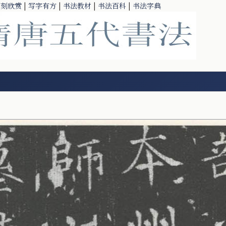
篆刻欣赏
|
写字有方
|
书法教材
|
书法百科
|
书法字典