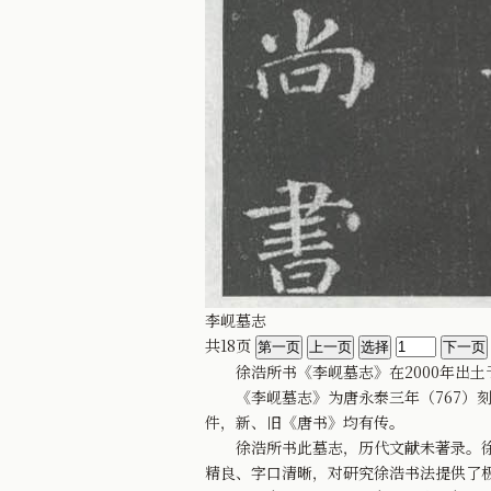
李岘墓志
共18页
徐浩所书《李岘墓志》在2000年出土
《李岘墓志》为唐永泰三年（767）刻
件，新、旧《唐书》均有传。
徐浩所书此墓志，历代文献未著录。徐浩
精良、字口清晰，对研究徐浩书法提供了