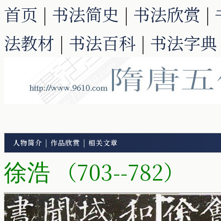
首页
|
书法简史
|
书法欣赏
|
法教材
|
书法百科
|
书法字典
人物简介
|
作品欣赏
|
相关文章
（703--782）
徐浩