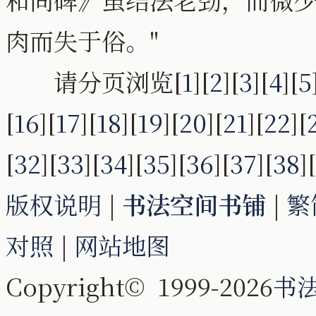
肉而失于俗。"
请分页浏览[
1
][
2
][
3
][
4
][
5
[
16
][
17
][
18
][
19
][
20
][
21
][
22
][
[
32
][
33
][
34
][
35
][
36
][
37
][
38
][
版权说明
|
书法空间书铺
|
繁
对照
|
网站地图
Copyright© 1999-2026
书