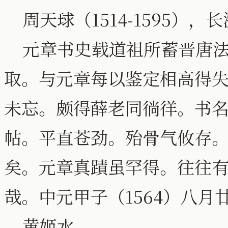
周天球（1514-1595）
元章书史载道祖所蓄晋唐法
取。与元章每以鉴定相高得
未忘。颇得薛老同徜徉。书
帖。平直苍劲。殆骨气攸存
矣。元章真蹟虽罕得。往往
哉。中元甲子（1564）八月
黄姬水