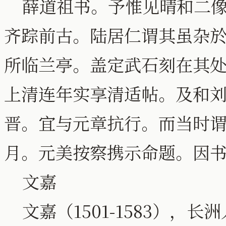
薛道祖书。予惟见晴和二像
齐踪前古。陆居仁谓其虽杂
所临兰亭。盖定武石刻在其
上清连年实享清适帖。及和
晋。宜与元章抗行。而当时谓
月。元美按察携示命题。因
文嘉
文嘉（1501-1583），