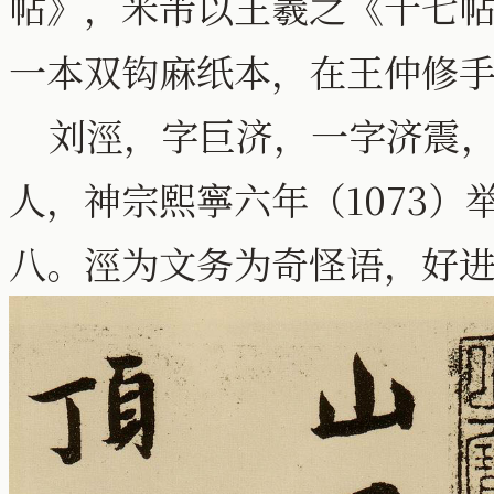
帖》，米芾以王羲之《十七
一本双钩麻纸本，在王仲修
刘涇，字巨济，一字济震，
人，神宗熙寧六年（1073
八。涇为文务为奇怪语，好