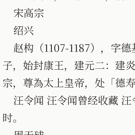
宋高宗
绍兴
赵构（1107-1187），
子，始封康王，建元二：建
宗，尊為太上皇帝，处「德
汪令闻 汪令闻曾经收藏 汪令闻
时。
周天球