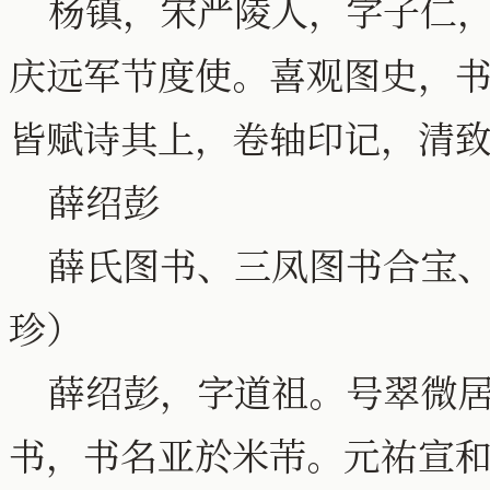
杨镇，宋严陵人，字子仁，
庆远军节度使。喜观图史，
皆赋诗其上，卷轴印记，清
薛绍彭
薛氏图书、三凤图书合宝、
珍）
薛绍彭，字道祖。号翠微居
书，书名亚於米芾。元祐宣