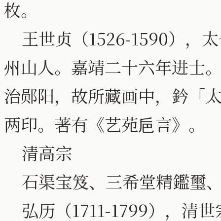
枚。
王世贞（1526-1590）
州山人。嘉靖二十六年进士
治郧阳，故所藏画中，鈐「
两印。著有《艺苑巵言》。
清高宗
石渠宝笈、三希堂精鑑璽、
弘历（1711-1799），