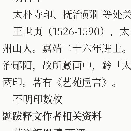
太朴寺印、抚治郧阳等处
王世贞（1526-1590）
州山人。嘉靖二十六年进士
治郧阳，故所藏画中，鈐「
两印。著有《艺苑巵言》。
不明印数枚
题跋释文作者相关资料