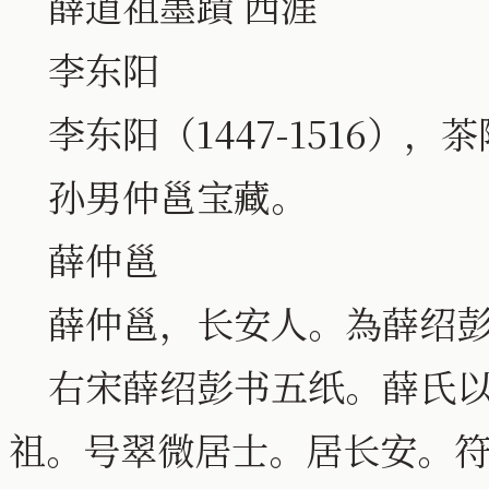
薛道祖墨蹟 西涯
李东阳
李东阳（1447-1516）
孙男仲邕宝藏。
薛仲邕
薛仲邕，长安人。為薛绍彭
右宋薛绍彭书五纸。薛氏以
祖。号翠微居士。居长安。