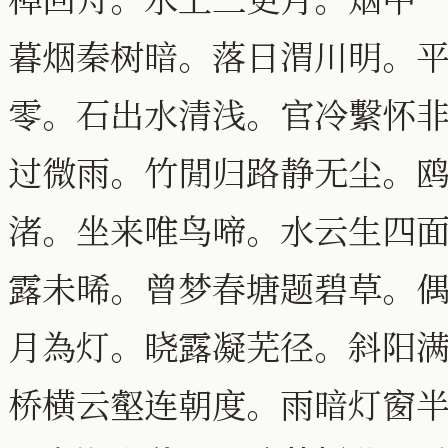
暮烟秦树暗。落日渭川明。
零。石出水清浅。官冷繫怀
过微雨。竹閒归路静无尘。
渚。坐来唯鸟啼。水云生四
露未晞。曾梦春塘题碧草。
月為灯。晓露凝芜径。斜阳
桥横云壑连朝度。雨暗灯窗