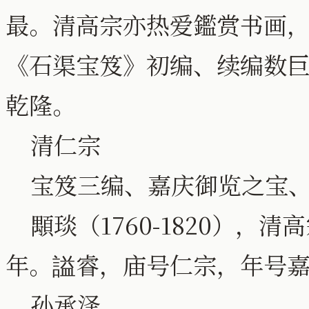
最。清高宗亦热爱鑑赏书画
《石渠宝笈》初编、续编数
乾隆。
清仁宗
宝笈三编、嘉庆御览之宝、
顒琰（1760-1820），
年。謚睿，庙号仁宗，年号
孙承泽