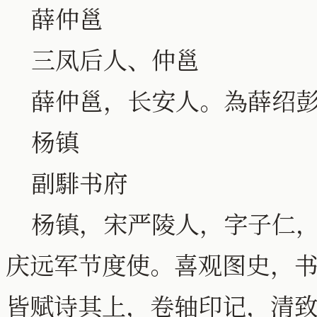
薛仲邕
三凤后人、仲邕
薛仲邕，长安人。為薛绍彭
杨镇
副騑书府
杨镇，宋严陵人，字子仁，
庆远军节度使。喜观图史，
皆赋诗其上，卷轴印记，清