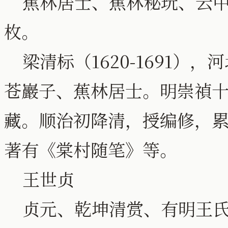
蕉林居士、蕉林秘玩、云中
枚。
梁清标（1620-1691）
苍巖子、蕉林居士。明崇禎
藏。顺治初降清，授编修，
著有《棠村随笔》等。
王世贞
贞元、乾坤清赏、有明王氏