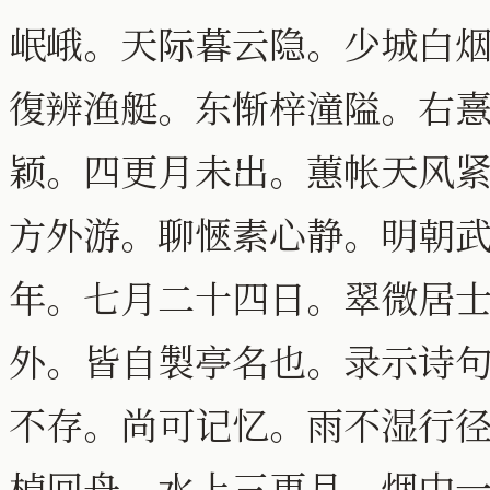
岷峨。天际暮云隐。少城白
復辨渔艇。东惭梓潼隘。右
颖。四更月未出。蕙帐天风
方外游。聊愜素心静。明朝
年。七月二十四日。翠微居
外。皆自製亭名也。录示诗
不存。尚可记忆。雨不湿行
棹回舟。水上三更月。烟中