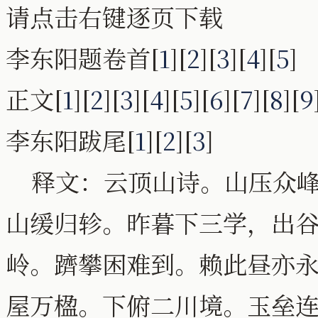
请点击右键逐页下载
李东阳题卷首[
1
][
2
][
3
][
4
][
5
]
正文[
1
][
2
][
3
][
4
][
5
][
6
][
7
][
8
][
9
李东阳跋尾[
1
][
2
][
3
]
释文：云顶山诗。山压众峰
山缓归轸。昨暮下三学，出
岭。躋攀困难到。赖此昼亦
屋万楹。下俯二川境。玉垒