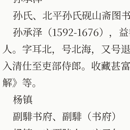
孙氏、北平孙氏砚山斋图
孙承泽（1592-1676）
人。字耳北，号北海，又号
入清仕至吏部侍郎。收藏甚
解》等。
杨镇
副騑书府、副騑（书府）