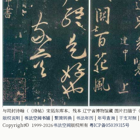
与司封诗翰（《绛帖》宋拓东库本、残本 辽宁省博物馆藏 图片扫描于《中
版权说明
|
书法空间书铺
|
繁简转换
|
书法年历
|
年号查询
|
干支对照
Copyright© 1999-2026
书法空间
版权所有
粤ICP备05039315号