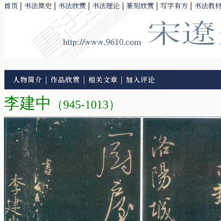
首页
|
书法简史
|
书法欣赏
|
书法理论
|
篆刻欣赏
|
写字有方
|
书法教
人物简介
|
作品欣赏
|
相关文章
|
加入评论
李建中
（945-1013）