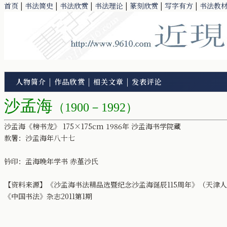
首页
|
书法简史
|
书法欣赏
|
书法理论
|
篆刻欣赏
|
写字有方
|
书法教
人物简介
|
作品欣赏
|
相关文章
|
发表评论
沙孟海
（1900－1992）
沙孟海《榜书龙》 175×175cm 1986年 沙孟海书学院藏
款署：沙孟海年八十七
钤印：孟海晚年学书 赤堇沙氏
【资料来源】《沙孟海书法精品选暨纪念沙孟海诞辰115周年》（天津
《中国书法》杂志2011第1期