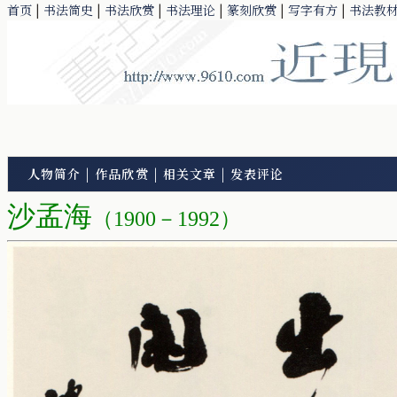
首页
|
书法简史
|
书法欣赏
|
书法理论
|
篆刻欣赏
|
写字有方
|
书法教
人物简介
|
作品欣赏
|
相关文章
|
发表评论
沙孟海
（1900－1992）