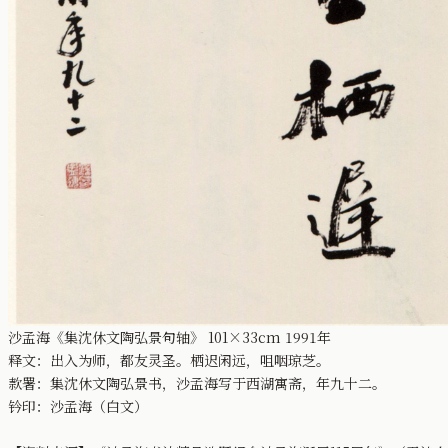
沙孟海《集沈休文陶弘景句轴》 101×33cm 1991年
释文：出入为师，都友灵圣。栖迟闲远，咀咽琼芝。
款署：集沈休文陶弘景书，沙孟海写于西湖寓斋，年九十二。
钤印：沙孟海（白文）