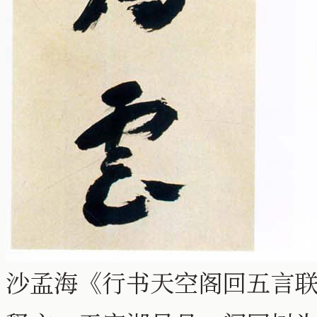
沙孟海《行书天空阁回五言联 》