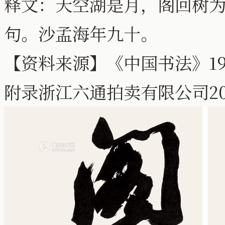
释文：天空湖是月，阁回树为
句。沙孟海年九十。
【资料来源】《中国书法》19
附录浙江六通拍卖有限公司20