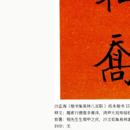
沙孟海《楷书集易林八言联 》纸本楷书 158
释文：履素行德春多膏泽，鸿声大视寿如
款署：翔先生生周甲之庆，沙文若集易林
钤印：无