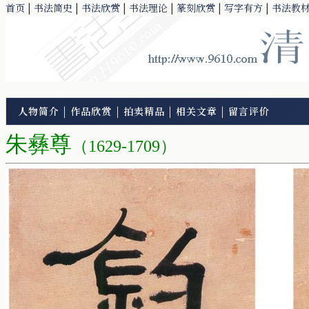
首页
|
书法简史
|
书法欣赏
|
书法理论
|
篆刻欣赏
|
写字有方
|
书法教
人物简介
|
作品欣赏
|
拍卖精品
|
相关文章
|
留言评价
朱彝尊
（1629-1709）