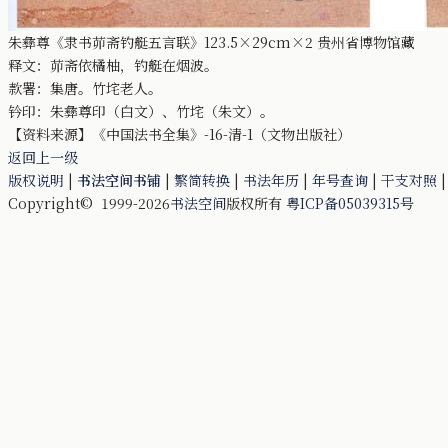
朱彝尊《隶书茆斋钓艇五言联》123.5×29cm×2 贵州省博物馆藏
释文：茆斋依橘柚，钓艇在烟波。
款署：集唐。竹垞老人。
钤印：朱彝尊印（白文）、竹垞（朱文）。
【资料来源】《中国法书全集》-16-清-1（文物出版社）
返回上一级
版权说明
|
书法空间书铺
|
繁简转换
|
书法年历
|
年号查询
|
干支对照
Copyright© 1999-2026
书法空间
版权所有
粤ICP备05039315号