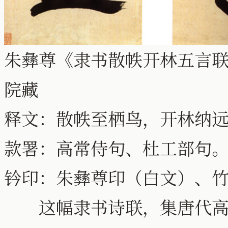
朱彝尊《隶书散帙开林五言联》 
院藏
释文：散帙至栖鸟，开林纳
款署：高常侍句、杜工部句
钤印：朱彝尊印（白文）、
这幅隶书诗联，集唐代高适