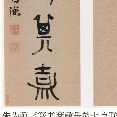
朱为弼《篆书商彝乐旂七言联》纸