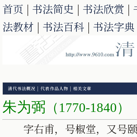
首页
|
书法简史
|
书法欣赏
|
法教材
|
书法百科
|
书法字典
清代书法概况
|
代表作品人物
|
相关文章
朱为弼
（1770-1840）
字右甫，号椒堂，又号颐斋