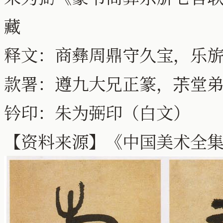
藏
释文：商彝周鼎守久宝，乐
款署：遵九大兄正篆，茮堂
钤印：朱为弼印（白文）
【资料来源】《中国美术全集