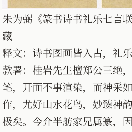
朱为弼《篆书诗书礼乐七言联》纸
藏
释文：诗书图画皆入古，礼
款署：桂岩先生擅郑公三绝
笔，开面不事渲染，而神采
作，尤好山水花鸟，妙臻神
极矣。今介半舫家兄属篆，