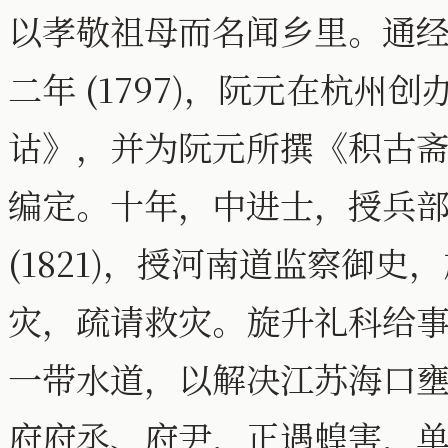
以孝敬祖母而名闻乡里。通
二年 (1797)，阮元在杭
诂》，并为阮元所撰《积古
编定。十年，中进士，授兵
(1821)，授河南道监察御
灾，疏请救灾。旋升礼科给
一带水道，以解决江苏海口
府府丞、府尹，正遇蝗害，