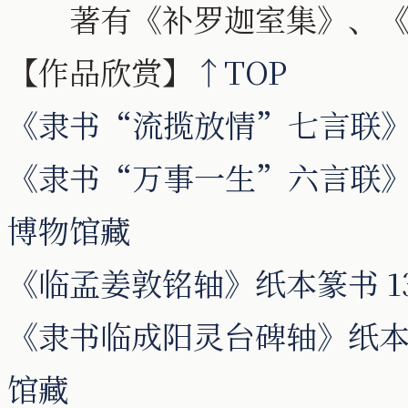
著有《补罗迦室集》、《
【作品欣赏】
↑TOP
《隶书“流揽放情”七言联
《隶书“万事一生”六言联》纸本隶
博物馆藏
《临孟姜敦铭轴》纸本篆书 13
《隶书临成阳灵台碑轴》纸本隶书
馆藏