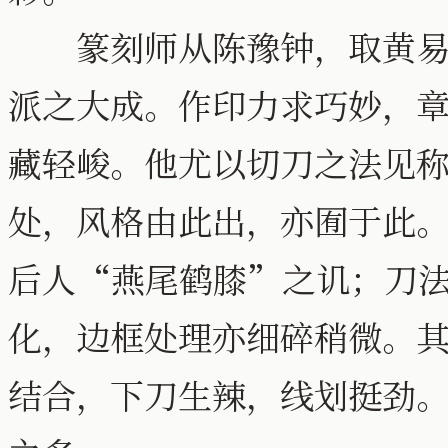
篆刻师从陈豫钟，取黄易、
派之大成。作印力求巧妙，
藏轻峻。他尤以切刀之法见
处，风格由此出，亦囿于此
后人“燕尾鹤膝”之讥；刀
化，边框处理亦细碎稍微。
结合，下刀生辣，线划挺劲