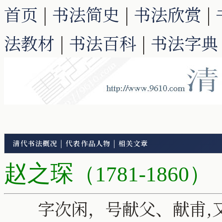
首页
|
书法简史
|
书法欣赏
|
法教材
|
书法百科
|
书法字典
清代书法概况
|
代表作品人物
|
相关文章
赵之琛
（1781-1860）
字次闲，号献父、献甫,又