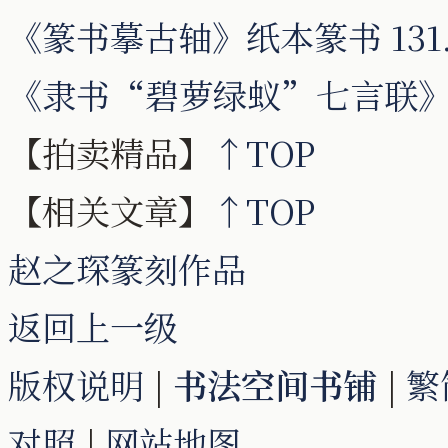
《篆书摹古轴》纸本篆书 131.
《隶书“碧萝绿蚁”七言联
【拍卖精品】
↑TOP
【相关文章】
↑TOP
赵之琛篆刻作品
返回上一级
版权说明
|
书法空间书铺
|
繁
对照
|
网站地图