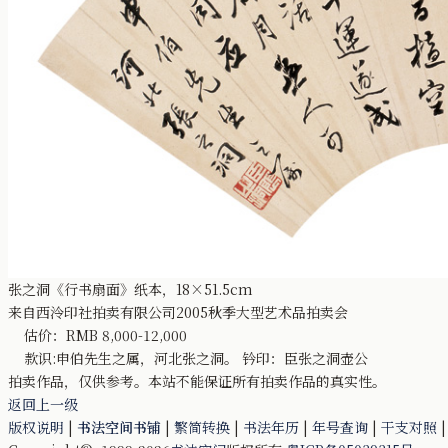
张之洞《行书扇面》纸本，18×51.5cm
来自西泠印社拍卖有限公司2005秋季大型艺术品拍卖会
估价：RMB 8,000-12,000
款识:申伯先生之属，河北张之洞。 钤印：臣张之洞壶公
拍卖作品，仅供参考。本站不能保证所有拍卖作品的真实性。
返回上一级
版权说明
|
书法空间书铺
|
繁简转换
|
书法年历
|
年号查询
|
干支对照