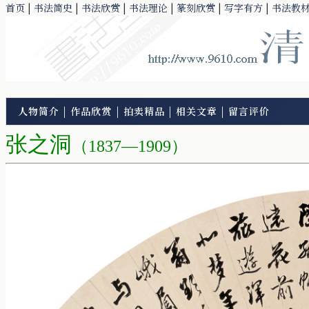
首页
|
书法简史
|
书法欣赏
|
书法理论
|
篆刻欣赏
|
写字有方
|
书法教
人物简介
|
作品欣赏
|
拍卖精品
|
相关文章
|
留言评价
张之洞
（1837—1909）