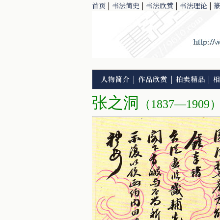
首页
|
书法简史
|
书法欣赏
|
书法理论
|
人物简介
|
作品欣赏
|
拍卖精品
|
张之洞
（1837—1909