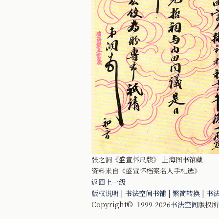
张之洞《盛宣怀尺牍》 上海图书馆藏
资料来自《盛宣怀档案名人手札选》
返回上一级
版权说明
|
书法空间书铺
|
繁简转换
|
书
Copyright© 1999-2026
书法空间
版权