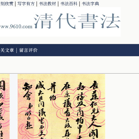
篆刻欣赏
|
写字有方
|
书法教材
|
书法百科
|
书法字典
相关文章
|
留言评价
）